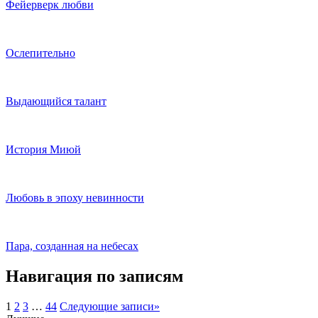
Фейерверк любви
Ослепительно
Выдающийся талант
История Миюй
Любовь в эпоху невинности
Пара, созданная на небесах
Навигация по записям
1
2
3
…
44
Следующие записи
»