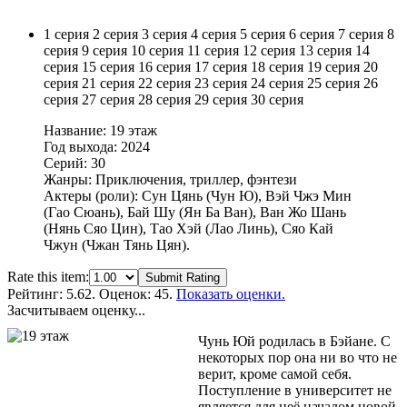
1 серия
2 серия
3 серия
4 серия
5 серия
6 серия
7 серия
8
серия
9 серия
10 серия
11 серия
12 серия
13 серия
14
серия
15 серия
16 серия
17 серия
18 серия
19 серия
20
серия
21 серия
22 серия
23 серия
24 серия
25 серия
26
серия
27 серия
28 серия
29 серия
30 серия
Название: 19 этаж
Год выхода: 2024
Серий: 30
Жанры: Приключения, триллер, фэнтези
Актеры (роли): Сун Цянь (Чун Ю), Вэй Чжэ Мин
(Гао Сюань), Бай Шу (Ян Ба Ван), Ван Жо Шань
(Нянь Сяо Цин), Тао Хэй (Лао Линь), Сяо Кай
Чжун (Чжан Тянь Цян).
Rate this item:
Submit Rating
Рейтинг:
5.62
. Оценок: 45.
Показать оценки.
Засчитываем оценку...
Чунь Юй родилась в Бэйане. С
некоторых пор она ни во что не
верит, кроме самой себя.
Поступление в университет не
является для неё началом новой