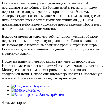
Вскоре милые первокурсницы попадают в аварию. Их
доставляют в лечебницу. Из больничной палаты они чудом
переносятся в лифт, в котором горит кнопка 19 этажа.
Храбрые студентки оказываются в гигантском здании, где их
пути пересекаются с остальными участниками ДТП. Им
показывают небольшое кукольное представление. После него
на них нападают жуткие монстры.
Вскоре становится ясно, что ребята непостижимым образом
переместились в виртуальную реальность. Ради выживания
им необходимо проходить сложные уровни страшной игры.
Если им не удастся выполнить задание, они останутся в коме
в реальной жизни.
После завершения первого раунда им удается проснуться.
Иллюзия рассеивается в дораме «19 этаж» в хорошем качестве.
Молодые люди занимаются привычными делами до
следующей ночи. Вскоре они вновь переносятся в необычную
локацию. Им нужно выяснить, что происходит.
Под кожей
Мёбиус
Задача трёх тел
4 комментариев