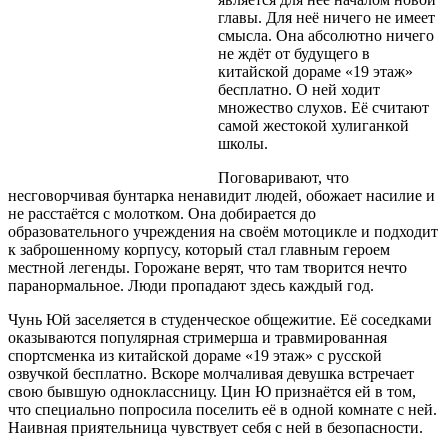
главы. Для неё ничего не имеет
смысла. Она абсолютно ничего
не ждёт от будущего в
китайской дораме «19 этаж»
бесплатно. О ней ходит
множество слухов. Её считают
самой жестокой хулиганкой
школы.
Поговаривают, что
несговорчивая бунтарка ненавидит людей, обожает насилие и
не расстаётся с молотком. Она добирается до
образовательного учреждения на своём мотоцикле и подходит
к заброшенному корпусу, который стал главным героем
местной легенды. Горожане верят, что там творится нечто
паранормальное. Люди пропадают здесь каждый год.
Чунь Юй заселяется в студенческое общежитие. Её соседками
оказываются популярная стримерша и травмированная
спортсменка из китайской дораме «19 этаж» с русской
озвучкой бесплатно. Вскоре молчаливая девушка встречает
свою бывшую одноклассницу. Цин Ю признаётся ей в том,
что специально попросила поселить её в одной комнате с ней.
Наивная приятельница чувствует себя с ней в безопасности.