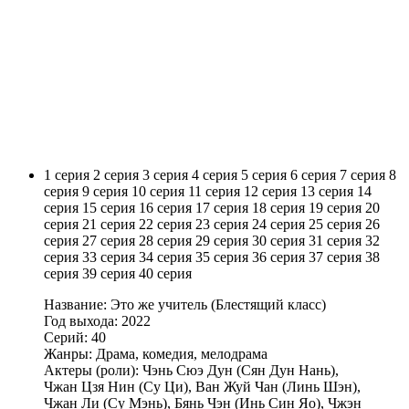
1 серия
2 серия
3 серия
4 серия
5 серия
6 серия
7 серия
8
серия
9 серия
10 серия
11 серия
12 серия
13 серия
14
серия
15 серия
16 серия
17 серия
18 серия
19 серия
20
серия
21 серия
22 серия
23 серия
24 серия
25 серия
26
серия
27 серия
28 серия
29 серия
30 серия
31 серия
32
серия
33 серия
34 серия
35 серия
36 серия
37 серия
38
серия
39 серия
40 серия
Название: Это же учитель (Блестящий класс)
Год выхода: 2022
Серий: 40
Жанры: Драма, комедия, мелодрама
Актеры (роли): Чэнь Сюэ Дун (Сян Дун Нань),
Чжан Цзя Нин (Су Ци), Ван Жуй Чан (Линь Шэн),
Чжан Ли (Су Мэнь), Бянь Чэн (Инь Син Яо), Чжэн