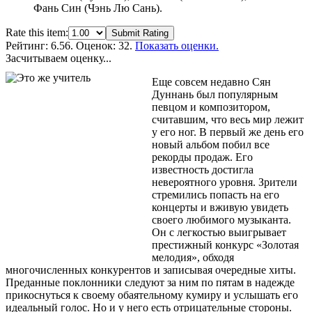
Фань Син (Чэнь Лю Сань).
Rate this item:
Submit Rating
Рейтинг:
6.56
. Оценок: 32.
Показать оценки.
Засчитываем оценку...
Еще совсем недавно Сян
Дуннань был популярным
певцом и композитором,
считавшим, что весь мир лежит
у его ног. В первый же день его
новый альбом побил все
рекорды продаж. Его
известность достигла
невероятного уровня. Зрители
стремились попасть на его
концерты и вживую увидеть
своего любимого музыканта.
Он с легкостью выигрывает
престижный конкурс «Золотая
мелодия», обходя
многочисленных конкурентов и записывая очередные хиты.
Преданные поклонники следуют за ним по пятам в надежде
прикоснуться к своему обаятельному кумиру и услышать его
идеальный голос. Но и у него есть отрицательные стороны.