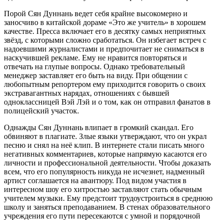
Порой Сян Дуннань ведет себя крайне высокомерно и
заносчиво в китайской дораме «Это же учитель» в хорошем
качестве. Пресса включает его в десятку самых неприятных
звёзд, с которыми сложно сработаться. Он избегает встреч с
надоевшими журналистами и предпочитает не сниматься в
наскучившей рекламе. Ему не нравится повторяться и
отвечать на глупые вопросы. Однако требовательный
менеджер заставляет его быть на виду. При общении с
любопытным репортером ему приходится говорить о своих
экстравагантных нарядах, отношениях с бывшей
одноклассницей Вэй Лэй и о том, как он отправил фанатов в
полицейский участок.
Однажды Сян Дуннань влипает в громкий скандал. Его
обвиняют в плагиате. Злые языки утверждают, что он украл
песню и снял на неё клип. В интернете стали писать много
негативных комментариев, которые напрямую касаются его
личности и профессиональной деятельности. Чтобы доказать
всем, что его популярность никуда не исчезнет, надменный
артист соглашается на авантюру. Под видом участия в
интересном шоу его хитростью заставляют стать обычным
учителем музыки. Ему предстоит трудоустроиться в среднюю
школу и заняться преподаванием. В стенах образовательного
учреждения его пути пересекаются с умной и порядочной