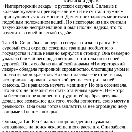
китайской дораме
«Императорский лекарь» с русской озвучкой. Сильные и
волевые мужчины пренебрегали ими и не считали нужным
прислушиваться к их мнению. Дамам приходилось мириться с
подобным положением вещей. Но некоторые из них считали
такую жизнь несправедливой и были полны надежд что-то
изменить в своей нелегкой судьбе.
Тан Юн Сиань была дочерью генерала низкого ранга. Её
суровый отец охранял северные границы необъятного
государства и лишь недавно вернулся в столицу. Она безмерно
уважала ближайшего родственника, но хотела идти своей
дорогой. Юная особа из китайской дорамы «Императорский
лекарь» обладала природной скромностью, блестящим умом и
поразительной красотой. Но она отдавала себе отчёт в том,
что привилегированная часть общества смотрит на неё
свысока. Ей нравилось изучать медицину. Но она осознавала,
что никто не позволит ей стать отличным врачом. Несмотря
на бесчисленное количество трудностей храбрая девушка
делала все возможное для того, чтобы воплотить свою мечту в
реальность. Она была готова заплатить за нее огромную цену
в дораме «Госпожа лекарь».
Однажды Тан Юн Сиань в сопровождении служанки
отправилась на поиск лекарственного растения. Они забрели