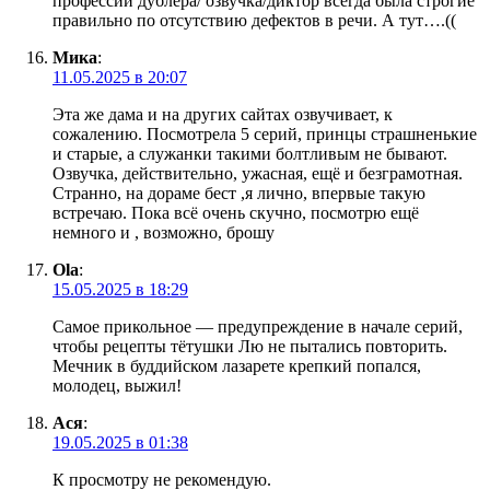
профессии дублера/ озвучка/диктор всегда была строгие
правильно по отсутствию дефектов в речи. А тут….((
Мика
:
11.05.2025 в 20:07
Эта же дама и на других сайтах озвучивает, к
сожалению. Посмотрела 5 серий, принцы страшненькие
и старые, а служанки такими болтливым не бывают.
Озвучка, действительно, ужасная, ещё и безграмотная.
Странно, на дораме бест ,я лично, впервые такую
встречаю. Пока всё очень скучно, посмотрю ещё
немного и , возможно, брошу
Ola
:
15.05.2025 в 18:29
Самое прикольное — предупреждение в начале серий,
чтобы рецепты тётушки Лю не пытались повторить.
Мечник в буддийском лазарете крепкий попался,
молодец, выжил!
Ася
:
19.05.2025 в 01:38
К просмотру не рекомендую.