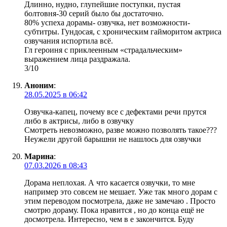
Длинно, нудно, глупейшие поступки, пустая
болтовня-30 серий было бы достаточно.
80% успеха дорамы- озвучка, нет возможности-
субтитры. Гундосая, с хроническим гайморитом актриса
озвучания испортила всё.
Гл героиня с приклеенным «страдальческим»
выражением лица раздражала.
3/10
Аноним
:
28.05.2025 в 06:42
Озвучка-капец, почему все с дефектами речи прутся
либо в актрисы, либо в озвучку
Смотреть невозможно, разве можно позволять такое???
Неужели другой барышни не нашлось для озвучки
Марина
:
07.03.2026 в 08:43
Дорама неплохая. А что касается озвучки, то мне
например это совсем не мешает. Уже так много дорам с
этим переводом посмотрела, даже не замечаю . Просто
смотрю дораму. Пока нравится , но до конца ещё не
досмотрела. Интересно, чем в е закончится. Буду