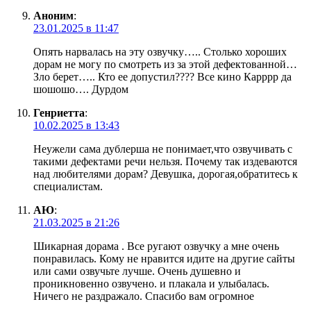
Аноним
:
23.01.2025 в 11:47
Опять нарвалась на эту озвучку….. Столько хороших
дорам не могу по смотреть из за этой дефектованной…
Зло берет….. Кто ее допустил???? Все кино Карррр да
шошошо…. Дурдом
Генриетта
:
10.02.2025 в 13:43
Неужели сама дублерша не понимает,что озвучивать с
такими дефектами речи нельзя. Почему так издеваются
над любителями дорам? Девушка, дорогая,обратитесь к
специалистам.
АЮ
:
21.03.2025 в 21:26
Шикарная дорама . Все ругают озвучку а мне очень
понравилась. Кому не нравится идите на другие сайты
или сами озвучьте лучше. Очень душевно и
проникновенно озвучено. и плакала и улыбалась.
Ничего не раздражало. Спасибо вам огромное