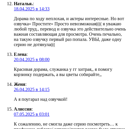
Наталья.
:
18.04.2025 в 14:33
Дорама по ходу неплохая, и актеры интересные. Но вот
озвучка» Простите» Просто невозможная(((( я уважаю
любой труд., перевод и озвучка это действительно очень
важная составляющая для просмотра. Очень печально,
на такую озвучку первый раз попала. УВЫ, даже одну
серию не дотянула(((
Елена
:
20.04.2025 в 08:00
Красивая дорама, служанка у гг хитрая,, я помогу
корзинку подержать, а вы цветы собирайте,,
Женя
:
26.04.2025 в 14:15
А я поугарал над озвучкой!
Алиссия
:
07.05.2025 в 03:01
К сожалению, не смогла даже серию посмотреть… к