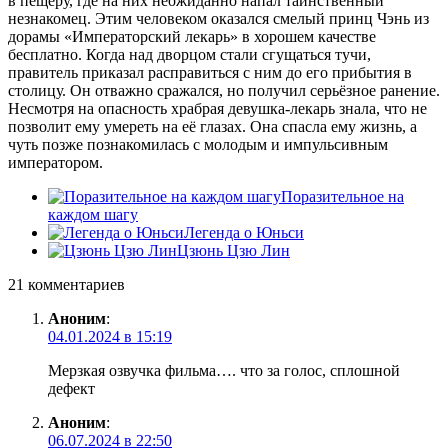
в пещеру, где на них неожиданно напал таинственный
незнакомец. Этим человеком оказался смелый принц Чэнь из
дорамы «Императорский лекарь» в хорошем качестве
бесплатно. Когда над дворцом стали сгущаться тучи,
правитель приказал расправиться с ним до его прибытия в
столицу. Он отважно сражался, но получил серьёзное ранение.
Несмотря на опасность храбрая девушка-лекарь знала, что не
позволит ему умереть на её глазах. Она спасла ему жизнь, а
чуть позже познакомилась с молодым и импульсивным
императором.
Поразительное на
каждом шагу
Легенда о Юньси
Цзюнь Цзю Лин
21 комментариев
Аноним
:
04.01.2024 в 15:19
Мерзкая озвучка фильма…. что за голос, сплошной
дефект
Аноним
:
06.07.2024 в 22:50