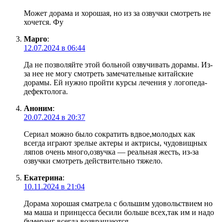
Может дорама и хорошая, но из за озвучки смотреть не
хочется. Фу
Марго
:
12.07.2024 в 06:44
Да не позволяйте этой больной озвучивать дорамы. Из-
за нее не могу смотреть замечательные китайские
дорамы. Ей нужно пройти курсы лечения у логопеда-
дефектолога.
Аноним
:
20.07.2024 в 20:37
Сериал можно было сократить вдвое,молодых как
всегда играют зрелые актеры и актрисы, чудовищных
ляпов очень много,озвучка — реальная жесть, из-за
озвучки смотреть действительно тяжело.
Екатерина
:
10.11.2024 в 21:04
Дорама хорошая сматрела с большим удовольствием но
ма маша и принцесса бесили больше всех,так им и надо
бумеранг всегда возвращаются.