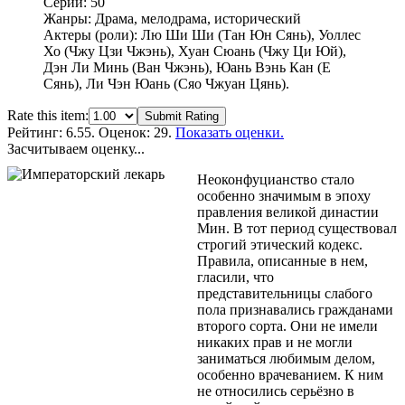
Серий: 50
Жанры: Драма, мелодрама, исторический
Актеры (роли): Лю Ши Ши (Тан Юн Сянь), Уоллес
Хо (Чжу Цзи Чжэнь), Хуан Сюань (Чжу Ци Юй),
Дэн Ли Минь (Ван Чжэнь), Юань Вэнь Кан (Е
Сянь), Ли Чэн Юань (Сяо Чжуан Цянь).
Rate this item:
Submit Rating
Рейтинг:
6.55
. Оценок: 29.
Показать оценки.
Засчитываем оценку...
Неоконфуцианство стало
особенно значимым в эпоху
правления великой династии
Мин. В тот период существовал
строгий этический кодекс.
Правила, описанные в нем,
гласили, что
представительницы слабого
пола признавались гражданами
второго сорта. Они не имели
никаких прав и не могли
заниматься любимым делом,
особенно врачеванием. К ним
не относились серьёзно в