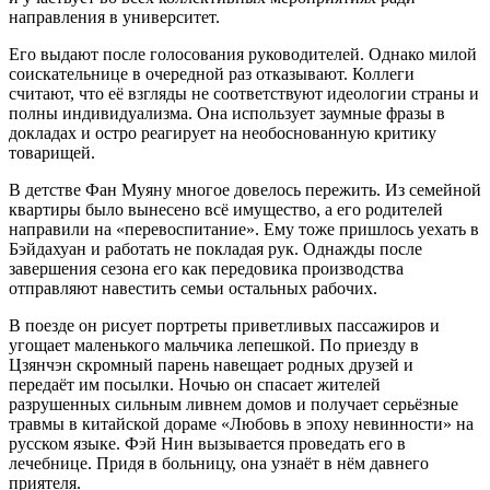
направления в университет.
Его выдают после голосования руководителей. Однако милой
соискательнице в очередной раз отказывают. Коллеги
считают, что её взгляды не соответствуют идеологии страны и
полны индивидуализма. Она использует заумные фразы в
докладах и остро реагирует на необоснованную критику
товарищей.
В детстве Фан Муяну многое довелось пережить. Из семейной
квартиры было вынесено всё имущество, а его родителей
направили на «перевоспитание». Ему тоже пришлось уехать в
Бэйдахуан и работать не покладая рук. Однажды после
завершения сезона его как передовика производства
отправляют навестить семьи остальных рабочих.
В поезде он рисует портреты приветливых пассажиров и
угощает маленького мальчика лепешкой. По приезду в
Цзянчэн скромный парень навещает родных друзей и
передаёт им посылки. Ночью он спасает жителей
разрушенных сильным ливнем домов и получает серьёзные
травмы в китайской дораме «Любовь в эпоху невинности» на
русском языке. Фэй Нин вызывается проведать его в
лечебнице. Придя в больницу, она узнаёт в нём давнего
приятеля.