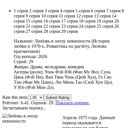
1 серия
2 серия
3 серия
4 серия
5 серия
6 серия
7 серия
8
серия
9 серия
10 серия
11 серия
12 серия
13 серия
14
серия
15 серия
16 серия
17 серия
18 серия
19 серия
20
серия
21 серия
22 серия
23 серия
24 серия
25 серия
26
серия
27 серия
28 серия
29 серия
Название: Любовь в эпоху невинности (История
любви в 1970-х, Романтика по расчёту, Любовь
прагматиков)
Год выхода: 2026
Серий: 29
Жанры: Драма, мелодрама, комедия
Актеры (роли): Чэнь Фэй Юй (Фан Му Ян), Сунь
Цянь (Фэй Ни), Ван Тянь Чэнь (Цюй Хуа), Го Сяо
Тин (Фан Му Цзин), Лю Минь Тао (Сюй Хун Ци),
У Юэ (Фэй Мин Дэ).
Rate this item:
Submit Rating
Рейтинг:
6.41
. Оценок: 29.
Показать оценки.
Засчитываем оценку...
Апрель 1975 года. Данный
период оказывается
переломным для Китая.