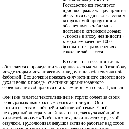
Государство контролирует
простых граждан. Предприятия
обязуются следить за качеством
выпускаемой продукции и
обеспечивать стабильные
поставки в китайской дораме
«Любовь в эпоху невинности»
в хорошем качестве 1080
бесплатно. О развлечениях
также не забывается.
В солнечный весенний день
объявляется о проведении товарищеского матча по баскетболу
между вторым механическим заводом и первой текстильной
фабрикой. Все должны показать силу истинного спортивного
духа и волю к победе. Участники организованного
соревнования собираются стать чемпионами города Цзянчэн.
Фэй Нин является текстильщицей и горячо болеет за своих
ребят, размахивая красным флагом с трибуны. Она
воспитывается в любящей и заботливой семье. У неё
незаурядный литературный талант и целая куча амбиций в
китайской дораме «Любовь в эпоху невинности» с русской
озвучкой. Трудолюбивая девушка активно работает над собой
и участвует во всех коллективных мероприятиях ради