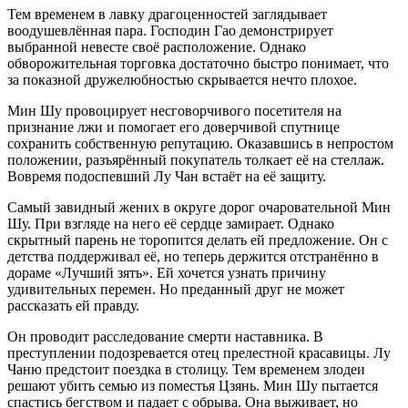
Тем временем в лавку драгоценностей заглядывает
воодушевлённая пара. Господин Гао демонстрирует
выбранной невесте своё расположение. Однако
обворожительная торговка достаточно быстро понимает, что
за показной дружелюбностью скрывается нечто плохое.
Мин Шу провоцирует несговорчивого посетителя на
признание лжи и помогает его доверчивой спутнице
сохранить собственную репутацию. Оказавшись в непростом
положении, разъярённый покупатель толкает её на стеллаж.
Вовремя подоспевший Лу Чан встаёт на её защиту.
Самый завидный жених в округе дорог очаровательной Мин
Шу. При взгляде на него её сердце замирает. Однако
скрытный парень не торопится делать ей предложение. Он с
детства поддерживал её, но теперь держится отстранённо в
дораме «Лучший зять». Ей хочется узнать причину
удивительных перемен. Но преданный друг не может
рассказать ей правду.
Он проводит расследование смерти наставника. В
преступлении подозревается отец прелестной красавицы. Лу
Чаню предстоит поездка в столицу. Тем временем злодеи
решают убить семью из поместья Цзянь. Мин Шу пытается
спастись бегством и падает с обрыва. Она выживает, но