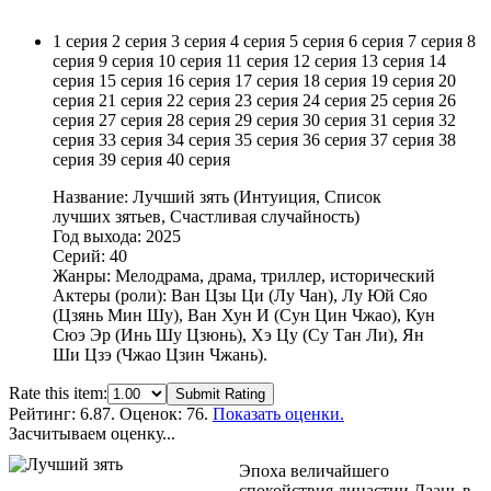
1 серия
2 серия
3 серия
4 серия
5 серия
6 серия
7 серия
8
серия
9 серия
10 серия
11 серия
12 серия
13 серия
14
серия
15 серия
16 серия
17 серия
18 серия
19 серия
20
серия
21 серия
22 серия
23 серия
24 серия
25 серия
26
серия
27 серия
28 серия
29 серия
30 серия
31 серия
32
серия
33 серия
34 серия
35 серия
36 серия
37 серия
38
серия
39 серия
40 серия
Название: Лучший зять (Интуиция, Список
лучших зятьев, Счастливая случайность)
Год выхода: 2025
Серий: 40
Жанры: Мелодрама, драма, триллер, исторический
Актеры (роли): Ван Цзы Ци (Лу Чан), Лу Юй Сяо
(Цзянь Мин Шу), Ван Хун И (Сун Цин Чжао), Кун
Сюэ Эр (Инь Шу Цзюнь), Хэ Цу (Су Тан Ли), Ян
Ши Цзэ (Чжао Цзин Чжань).
Rate this item:
Submit Rating
Рейтинг:
6.87
. Оценок: 76.
Показать оценки.
Засчитываем оценку...
Эпоха величайшего
спокойствия династии Даань в