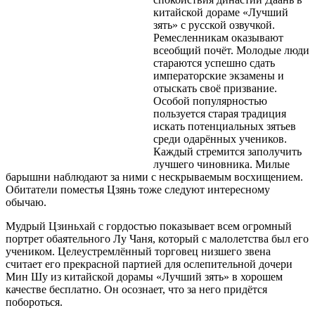
китайской дораме «Лучший
зять» с русской озвучкой.
Ремесленникам оказывают
всеобщий почёт. Молодые люди
стараются успешно сдать
императорские экзамены и
отыскать своё призвание.
Особой популярностью
пользуется старая традиция
искать потенциальных зятьев
среди одарённых учеников.
Каждый стремится заполучить
лучшего чиновника. Милые
барышни наблюдают за ними с нескрываемым восхищением.
Обитатели поместья Цзянь тоже следуют интересному
обычаю.
Мудрый Цзиньхай с гордостью показывает всем огромный
портрет обаятельного Лу Чаня, который с малолетства был его
учеником. Целеустремлённый торговец низшего звена
считает его прекрасной партией для ослепительной дочери
Мин Шу из китайской дорамы «Лучший зять» в хорошем
качестве бесплатно. Он осознает, что за него придётся
побороться.