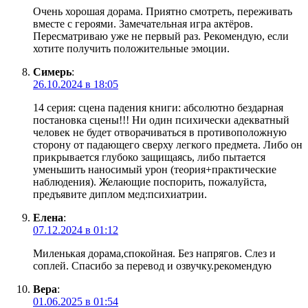
Очень хорошая дорама. Приятно смотреть, переживать
вместе с героями. Замечательная игра актёров.
Пересматриваю уже не первый раз. Рекомендую, если
хотите получить положительные эмоции.
Симерь
:
26.10.2024 в 18:05
14 серия: сцена падения книги: абсолютно бездарная
постановка сцены!!! Ни один психически адекватный
человек не будет отворачиваться в противоположную
сторону от падающего сверху легкого предмета. Либо он
прикрывается глубоко защищаясь, либо пытается
уменьшить наносимый урон (теория+практические
наблюдения). Желающие поспорить, пожалуйста,
предъявите диплом мед:психиатрии.
Елена
:
07.12.2024 в 01:12
Миленькая дорама,спокойная. Без напрягов. Слез и
соплей. Спасибо за перевод и озвучку.рекомендую
Вера
:
01.06.2025 в 01:54