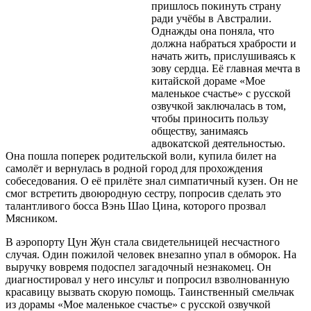
пришлось покинуть страну
ради учёбы в Австралии.
Однажды она поняла, что
должна набраться храбрости и
начать жить, прислушиваясь к
зову сердца. Её главная мечта в
китайской дораме «Мое
маленькое счастье» с русской
озвучкой заключалась в том,
чтобы приносить пользу
обществу, занимаясь
адвокатской деятельностью.
Она пошла поперек родительской воли, купила билет на
самолёт и вернулась в родной город для прохождения
собеседования. О её прилёте знал симпатичный кузен. Он не
смог встретить двоюродную сестру, попросив сделать это
талантливого босса Вэнь Шао Цина, которого прозвал
Мясником.
В аэропорту Цун Жун стала свидетельницей несчастного
случая. Один пожилой человек внезапно упал в обморок. На
выручку вовремя подоспел загадочный незнакомец. Он
диагностировал у него инсульт и попросил взволнованную
красавицу вызвать скорую помощь. Таинственный смельчак
из дорамы «Мое маленькое счастье» с русской озвучкой