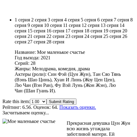
1 серия
2 серия
3 серия
4 серия
5 серия
6 серия
7 серия
8
серия
9 серия
10 серия
11 серия
12 серия
13 серия
14
серия
15 серия
16 серия
17 серия
18 серия
19 серия
20
серия
21 серия
22 серия
23 серия
24 серия
25 серия
26
серия
27 серия
28 серия
Название: Мое маленькое счастье
Год выхода: 2021
Серий: 28
Жанры: Мелодрама, комедия, драма
Актеры (роли): Син Фэй (Цун Жун), Тан Сяо Тянь
(Вэнь Шао Цинь), Хуан И Линь (Жоу Цен Цен),
Лю Чан (Вэн Ран), Фу Вэй Лунь (Жон Жэн), Лю
Чан (Шан Гуань И).
Rate this item:
Submit Rating
Рейтинг:
6.56
. Оценок: 64.
Показать оценки.
Засчитываем оценку...
Прекрасная девушка Цун Жун
всю жизнь угождала
заботливой матери. Ей