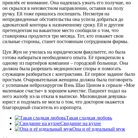
привлёк ее внимание. Она надеялась узнать его получше, но
он скрылся в неизвестном направлении, оставив на полу
ручку. Ей тоже пришлось поспешить. Несмотря на
непредвиденные обстоятельства она успела добраться до
адвокатской конторы к назначенному сроку. Ей и другим
претендентам на вакантное место сообщили о том, что
стажировка продлится три месяца. Тот, кто покажет свои
сильные стороны, станет постоянным сотрудником фирмы.
Цун Жун не училась на юридическом факультете, но была
готова набираться необходимого опыта. Её прикрепили к
одному из партнёров компании – городской больнице. Она
должна была разрешать медицинские споры и помогать
служащим разбираться с контрактами. Её первое задание было
простым. Очаровательная женщина должна была поговорить
с успешным нейрохирургом Вэнь Шао Цином в сериале «Мое
маленькое счастье» в хорошем качестве. Пациент подал на
него жалобу из-за отказа в выписке. Миловидная девушка-
юрист и подумать не могла о том, что доктором окажется
благородный спаситель из аэропорта.
Такая сладкая любовь
Свидание на кухне
Она и её идеальный муж