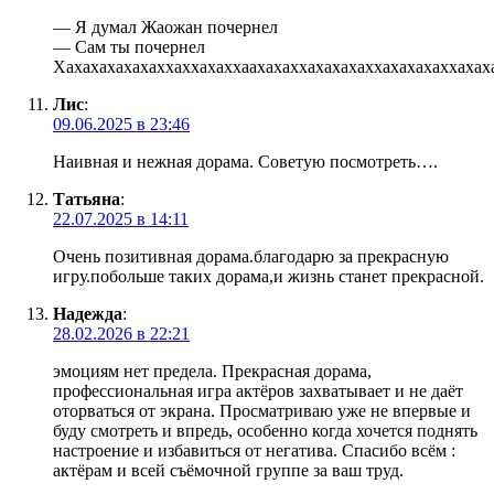
— Я думал Жаожан почернел
— Сам ты почернел
Хахахахахахаххаххахаххаахахаххахахахаххахахахаххахах
Лис
:
09.06.2025 в 23:46
Наивная и нежная дорама. Советую посмотреть….
Татьяна
:
22.07.2025 в 14:11
Очень позитивная дорама.благодарю за прекрасную
игру.побольше таких дорама,и жизнь станет прекрасной.
Надежда
:
28.02.2026 в 22:21
эмоциям нет предела. Прекрасная дорама,
профессиональная игра актёров захватывает и не даёт
оторваться от экрана. Просматриваю уже не впервые и
буду смотреть и впредь, особенно когда хочется поднять
настроение и избавиться от негатива. Спасибо всём :
актёрам и всей съёмочной группе за ваш труд.