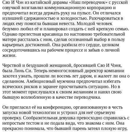
Сяо И Чэн из китайской дорамы «Наш переводчик» с русской
озвучкой возглавлял коммуникационную корпорацию и
предпочитал всегда держать руку на пульсе. Он отличался
излишней сдержанностью и холодностью. Разочароваться в
людях ему помогла бывшая невеста. Молодой человек
безумно любил её и планировал создать с ней крепкую семью.
Однако прелестная красавица по настоянию требовательной
матери рассталась с ним, сделав осознанный выбор в пользу
карьерных достижений. Она разбила его сердце, целиком
сосредоточившись на рабочем процессе и забыв о личной
жизни.
Черствой и бездушной женщиной, бросившей Сяо И Чэня,
была Линь Си. Теперь немногословный директор компании
захотел узнать, прошли ли восемь лет даром, и жалеет ли она о
сделанном. Амбициозный мужчина предпочитал избегать
всяческих рисков и заранее просчитывать ситуацию. Но в
этот момент прислушался к своим желаниям и нанял свою
бывшую возлюбленную в качестве переводчика.
Он пригласил её на конференцию, организованную в честь
запуска новой технологии и устроил для неё серьезную
проверку. Сообразительная девушка превосходно справилась с
непростым тестом и не подала вида, что знакома с ним. Она
прекрасно понимала, что бывший парень затеял плохую игру,