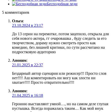
Бесподобная леди
5 комментариев
Ольга
:
23.10.2024 в 23:17
До 13 серии на перемотке, потом зацепило, открыла для
себя нового актера, гг очаровашка , буду следить за его
творчеством, дораму нужно смотреть просто как
комедию, без лишней критики, по сути рассчитано на
подростковую аудиторию
Аноним
:
21.01.2025 в 22:37
Бездарный автор сценария или режисер!!! Просто слов
нет!!!! Аш коментировать ни могу как злости ни
хватает!!!! Просто отвратительно!!!!
Аноним
:
21.04.2025 в 16:18
Героиню выставляют умной…, но на самом деле глупая
пустышка. Всегда поражалась таким… Как мой внук