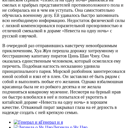
смелых и храбрых представителей противоположного пола и
не собиралась ни в чем им уступать. Она самостоятельно
обучилась военному делу. Ей удавалось быстро запоминать
всю необходимую информацию. Недостаток физической силы
с лихвой компенсировался поразительной прозорливостью и
отличной смекалкой в дораме «Невеста на одну ночь» с
русской озвучкой.
В очередной раз отправившись навстречу невообразимым
приключениям, Хуа Жун перешла дорожку хитроумному и
бесстрашному капитану пиратов Цинь Шан Чэну. Она
оказалась единственным человеком, который осмелился ему
перечить. Подобная наглость несказанно удивила
принципиального парня. Морской разбойник заинтересовался
юной особой и взял её в плен. Он заставлял её быть рядом с
собой и выполнять любые его желания. Однако взбалмошная
красавица была не из робкого десятка и не желала
подчиняться коварному мужчине. Несмотря на бурный нрав
он быстро влюбился в неё и попытался её укротить в
китайской дораме «Невеста на одну ночь» в хорошем
качестве. Отважный пират закрывал глаза на её дерзость в
надежде создать с ней крепкую семью.
Генерал и я
Легенда о Чу Цяо