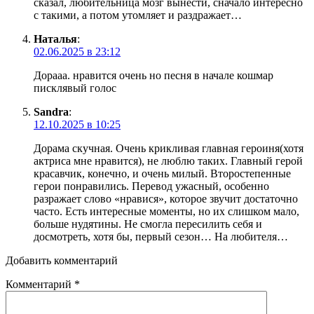
сказал, любительница мозг вынести, сначало интересно
с такими, а потом утомляет и раздражает…
Наталья
:
02.06.2025 в 23:12
Дорааа. нравится очень но песня в начале кошмар
писклявый голос
Sandra
:
12.10.2025 в 10:25
Дорама скучная. Очень крикливая главная героиня(хотя
актриса мне нравится), не люблю таких. Главный герой
красавчик, конечно, и очень милый. Второстепенные
герои понравились. Перевод ужасный, особенно
разражает слово «нравися», которое звучит достаточно
часто. Есть интересные моменты, но их слишком мало,
больше нудятины. Не смогла пересилить себя и
досмотреть, хотя бы, первый сезон… На любителя…
Добавить комментарий
Комментарий
*