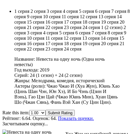
1 серия
2 серия
3 серия
4 серия
5 серия
6 серия
7 серия
8
серия
9 серия
10 серия
11 серия
12 серия
13 серия
14
серия
15 серия
16 серия
17 серия
18 серия
19 серия
20
серия
21 серия
22 серия
23 серия
24 серия
1 (2 сезон)
2
серия
3 серия
4 серия
5 серия
6 серия
7 серия
8 серия
9
серия
10 серия
11 серия
12 серия
13 серия
14 серия
15
серия
16 серия
17 серия
18 серия
19 серия
20 серия
21
серия
22 серия
23 серия
24 серия
Название: Невеста на одну ночь (Одна ночь
невесты)
Год выхода: 2019
Серий: 24 (1 сезон) + 24 (2 сезон)
Жанры: Мелодрама, комедия, исторический
Актеры (роли): Чжао Чжао И (Хуа Жун), Юань Хао
(Цинь Шан Чэн, Юн Хэ), И Бо Чэнь (Цзин И
Вэнь), Гао Цзи Цай (Чжао Юань Мин), Хуан Цянь
Шо (Чжан Сянь), Фань Вэй Хан (Су Цин Цин).
Rate this item:
Submit Rating
Рейтинг:
6.64
. Оценок: 64.
Показать оценки.
Засчитываем оценку...
Хуа Жун из китайской дорамы