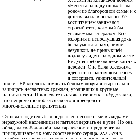
«Невеста на одну ночь» была
родом из благородной семьи и с
детства жила в роскоши. Её
воспитанием занимался
строгий отец, который был
уважаемым генералом. Его
вздорная и непослушная дочь
была умной и находчивой
девушкой, не привыкшей
подолгу сидеть на одном месте.
Её душа требовала невероятных
перемен. Она была одержима
идеей стать настоящим героем
и совершить удивительный
подвиг. Ей хотелось помогать бедным людям и старательно
защищать несчастных граждан, угодивших в крупные
неприятности. Привлекательная авантюристка твёрдо знала,
что непременно добьётся своего и преодолеет
многочисленные препятствия.
Суровый родитель был недоволен несносными выходками
неразумной наследницы и пытался держать её в узде. Но она
обладала свободолюбивым характером и предпочитала
прислушиваться к зову собственного сердца. Хуа Жун в
китайском сериале «Невеста на одну ночь» равнялась на