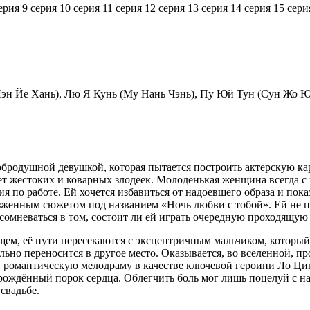
ерия
9 серия
10 серия
11 серия
12 серия
13 серия
14 серия
15 сери
Лэн Йе Хань), Лю Я Кунь (Му Нань Чэнь), Пу Юй Тун (Сун Жо Ю
обродушной девушкой, которая пытается построить актерскую ка
ет жестоких и коварных злодеек. Молоденькая женщина всегда с
 по работе. Ей хочется избавиться от надоевшего образа и пока
езженным сюжетом под названием «Ночь любви с тобой». Ей не 
сомневаться в том, состоит ли ей играть очередную проходящую 
ем, её пути пересекаются с эксцентричным мальчиком, который п
ально переносится в другое место. Оказывается, во вселенной, 
 в романтическую мелодраму в качестве ключевой героини Ло Цин
врождённый порок сердца. Облегчить боль мог лишь поцелуй с на
свадьбе.