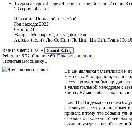
1 серия
2 серия
3 серия
4 серия
5 серия
6 серия
7 серия
8 с
23 серия
24 серия
Название: Ночь любви с тобой
Год выхода: 2022
Серий: 24
Жанры: Мелодрама, драма, фэнтези
Актеры (роли): Лю Се Нин (Ло Цин, Ци Ци), Гуань Юэ (
Rate this item:
Submit Rating
Рейтинг:
6.72
. Оценок: 69.
Показать оценки.
Засчитываем оценку...
Ци Ци является талантливой и д
комиксах. Как правило, она игра
рассматривает любые предложения
в увлекательной мелодраме с за
клише. Юная особа стала сильно 
Пока Ци Ци думает о своём будущ
светящуюся стену, и она момент
привела к тому, что её закинули
страдала от болезни. У неё был 
суждено умереть на собственной 