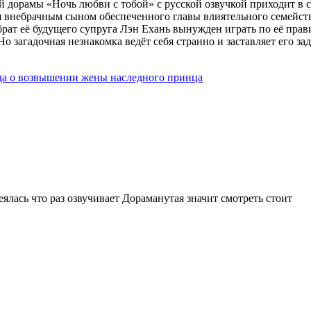
й дорамы «Ночь любви с тобой» с русской озвучкой приходит в 
я внебрачным сыном обеспеченного главы влиятельного семейст
ат её будущего супруга Лэн Ехань вынужден играть по её прави
о загадочная незнакомка ведёт себя странно и заставляет его за
да о возвышении жены наследного принца
лась что раз озвучивает Дораманутая значит смотреть стоит