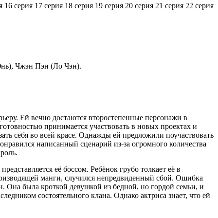
я
16 серия
17 серия
18 серия
19 серия
20 серия
21 серия
22 серия
нь), Чжэн Пэн (Ло Чэн).
рьеру. Ей вечно достаются второстепенные персонажи в
 готовностью принимается участвовать в новых проектах и
зать себя во всей красе. Однажды ей предложили поучаствовать
понравился написанный сценарий из-за огромного количества
роль.
редставляется её боссом. Ребёнок грубо толкает её в
производящей манги, случился непредвиденный сбой. Ошибка
. Она была кроткой девушкой из бедной, но гордой семьи, и
следником состоятельного клана. Однако актриса знает, что ей