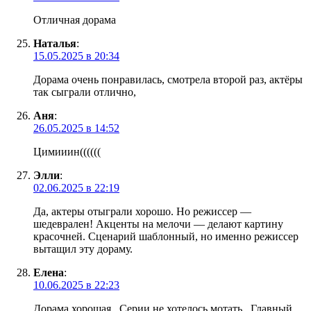
Отличная дорама
Наталья
:
15.05.2025 в 20:34
Дорама очень понравилась, смотрела второй раз, актёры
так сыграли отлично,
Аня
:
26.05.2025 в 14:52
Цимииин((((((
Элли
:
02.06.2025 в 22:19
Да, актеры отыграли хорошо. Но режиссер —
шедеврален! Акценты на мелочи — делают картину
красочней. Сценарий шаблонный, но именно режиссер
вытащил эту дораму.
Елена
:
10.06.2025 в 22:23
Дорама хорошая . Серии не хотелось мотать . Главный