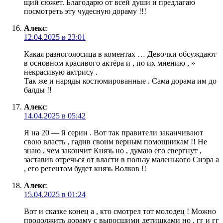
щий сюжет. Благодарю от всей души и предлагаю
посмотреть эту чудесную дораму !!!
Алекс
:
12.04.2025 в 23:01
Какая разноголосица в коментах … Девочки обсуждают
в основном красивого актёра и , по их мнению , »
некрасивую актрису .
Так же и наряды костюмированные . Сама дорама им до
балды !!
Алекс
:
14.04.2025 в 05:42
Я на 20 — й серии . Вот так правители заканчивают
свою власть , гадив своим верным помощникам !! Не
знаю , чем закончит Князь но , думаю его свергнут ,
заставив отречься от власти в пользу маленького Сиэра а
, его регентом будет князь Волков !!
Алекс
:
15.04.2025 в 01:24
Вот и сказке конец а , кто смотрел тот молодец ! Можно
продолжить дораму с выросшими детишками но , гг и гг