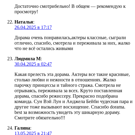
Достаточно смотрибельно! В общем — рекомендую к
просмотру!
Наталья
:
26.04.2025 в 17:17
Дорама очень понравилась,актеры классные, сыграли
отлично, спасибо, смотрела и переживала за них, жалко
что не всё остались живыми
Людмила М
:
30.04.2025 в 02:47
Какая прелесть эта дорама. Актеры все такие красивые,
столько любви и нежности в отношениях. Жалко
парочку принцессы и тайного стража. Смотрела не
отрываясь, переживала за всех. Круто поставленная
дорама, спасибо режиссеру. Прекрасно подобрана
команда. Сун Вэй Лун и Анджела Бейби чудесная пара и
другие тоже вызывают восхищение. Спасибо dorama.
best за возможность увидеть эту шикарную дораму.
Смотрите обязательно!!!
Галина
:
13.05.2025 в 21:47