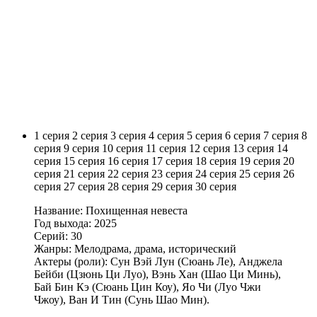
1 серия
2 серия
3 серия
4 серия
5 серия
6 серия
7 серия
8
серия
9 серия
10 серия
11 серия
12 серия
13 серия
14
серия
15 серия
16 серия
17 серия
18 серия
19 серия
20
серия
21 серия
22 серия
23 серия
24 серия
25 серия
26
серия
27 серия
28 серия
29 серия
30 серия
Название: Похищенная невеста
Год выхода: 2025
Серий: 30
Жанры: Мелодрама, драма, исторический
Актеры (роли): Сун Вэй Лун (Сюань Ле), Анджела
Бейби (Цзюнь Ци Луо), Вэнь Хан (Шао Ци Минь),
Бай Бин Кэ (Сюань Цин Коу), Яо Чи (Луо Чжи
Чжоу), Ван И Тин (Сунь Шао Мин).