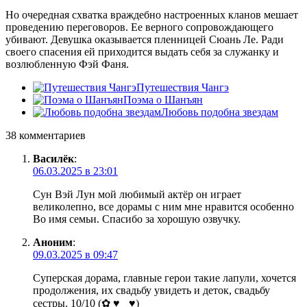
Но очередная схватка враждебно настроенных кланов мешает
проведению переговоров. Ее верного сопровождающего
убивают. Девушка оказывается пленницей Сюань Ле. Ради
своего спасения ей приходится выдать себя за служанку и
возлюбленную Фэй Фаня.
Путешествия Чангэ
Поэма о Шанъян
Любовь подобна звездам
38 комментариев
Василёк
:
06.03.2025 в 23:01
Сун Вэй Лун мой любимый актёр он играет
великолепно, все дорамы с ним мне нравится особенно
Во имя семьи. Спасибо за хорошую озвучку.
Аноним
:
09.03.2025 в 09:47
Суперская дорама, главные герои такие лапули, хочется
продолжения, их свадьбу увидеть и деток, свадьбу
сестры. 10/10 (✿ ♥‿♥)