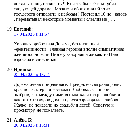
должны присутствовать !! Князя я бы всё таки убил в
следующей дораме . Можно и обоих князей этих
государств отправить к небесам ! Поставил 10 но , каюсь
, перематывал некоторые моменты ( слезливые ) …
Евгений
:
17.04.2025 в 11:57
Хорошая, добротная Дорама, без излишней
«фентезийности» Главная героиня вполне симпатичная
женщина, но если Цинкоу задорная и живая, то Цило
взрослая и спокойная
Иришка
:
25.04.2025 в 18:14
Дорама очень понравилась. Прекрасно сыграны роли,
красивые актёры и костюмы. Любовалась игрой
актёров, как между ними вспыхивали искры любви и
как от их взглядов друг на друга зарождалась любовь.
Жалко, не показали их свадьбу и детей. Советую к
просмотру, не пожалеете.
Алёна Б
:
26.04.2025 в 15:31