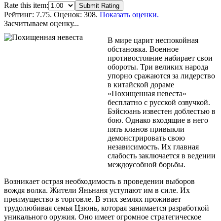
Rate this item:
Submit Rating
Рейтинг:
7.75
. Оценок: 308.
Показать оценки.
Засчитываем оценку...
В мире царит неспокойная
обстановка. Военное
противостояние набирает свои
обороты. Три великих народа
упорно сражаются за лидерство
в китайской дораме
«Похищенная невеста»
бесплатно с русской озвучкой.
Бэйсюань известен доблестью в
бою. Однако входящие в него
пять кланов привыкли
демонстрировать свою
независимость. Их главная
слабость заключается в ведении
междоусобной борьбы.
Возникает острая необходимость в проведении выборов
вождя волка. Жители Яньнаня уступают им в силе. Их
преимущество в торговле. В этих землях проживает
трудолюбивая семья Цзюнь, которая занимается разработкой
уникального оружия. Оно имеет огромное стратегическое