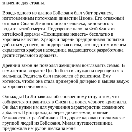
значение для страны.
Вождь одного из кланов Бэйсюаня был убит оружием,
изготовленным потомками династии Цзюнь. Его отважный
отпрыск Сюань Ле долго искал человека, виновного в
родительской смерти. Подозрение пало на Фэй Фаня из
китайской дорамы «Похищенная невеста» бесплатно в
хорошем качестве. Храбрый парень предпринимал попытки
добраться до него, не подозревая о том, что под этим именем
скрывается храбрая наследница выдающегося разработчика
десятистрельного арбалета.
Древний закон не позволял женщинам возглавлять семью. В
семилетнем возрасте Ци Ло была вынуждена переодеться в
мальчика. Родитель был недоволен её решением. Ему
хотелось, чтобы она стала примерной дочерью и вышла замуж
за хорошего человека.
Однажды Ци Ло заявила обеспокоенному отцу о том, что
собирается отправиться в Сисян на поиск чёрного кристалла.
Он был нужен им для улучшения характеристик созданного
арбалета. Путь проходил через дикие земли, полные
безжалостных разбойников. По дороге караван столкнулся с
группой людей из Бэйсюаня. Милая путешественница
предложила им рулон шёлка за коня.