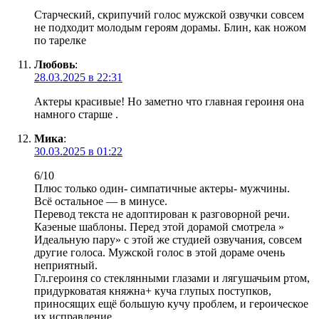
Старческий, скрипучий голос мужской озвучки совсем
не подходит молодым героям дорамы. Блин, как ножом
по тарелке
Любовь
:
28.03.2025 в 22:31
Актеры красивые! Но заметно что главная героиня она
намного старше .
Мика
:
30.03.2025 в 01:22
6/10
Плюс только один- симпатичные актеры- мужчины.
Всё остальное — в минусе.
Перевод текста не адоптирован к разговорной речи.
Каэеные шаблоны. Перед этой дорамой смотрела »
Идеальную пару» с этой же студией озвучания, совсем
другие голоса. Мужской голос в этой дораме очень
неприятный.
Гл.героиня со стеклянными глазами и лягушачьим ртом,
придурковатая княжна+ куча глупых поступков,
приносящих ещё большую кучу проблем, и героическое
их исправление.