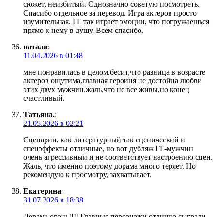
сюжет, неизбитый. Однозначно советую посмотреть.
Спасибо отдельное за перевод. Игра актеров просто
изумительная. ГГ так играет эмоции, что погружаешься
прямо к нему в душу. Всем спасибо.
натали
:
11.04.2026 в 01:48
мне понравилась в целом.бесит,что разница в возрасте
актеров ощутима.главная героиня не достойна любви
этих двух мужчин.жаль,что не все живы,но конец
счастливый.
Татьяна.
:
21.05.2026 в 02:21
Сценарии, как литературный так сценический и
спецэффекты отличные, но вот дубляж ГГ-мужчин
очень агрессивный и не соответствует настроению сцен.
Жаль, что именно поэтому дорама много теряет. Но
рекомендую к просмотру, захватывает.
Екатерина
:
31.07.2026 в 18:38
Дорама огонь!!!! Главные персонажи отлично сыграли,