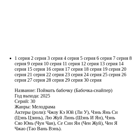
1 серия
2 серия
3 серия
4 серия
5 серия
6 серия
7 серия
8
серия
9 серия
10 серия
11 серия
12 серия
13 серия
14
серия
15 серия
16 серия
17 серия
18 серия
19 серия
20
серия
21 серия
22 серия
23 серия
24 серия
25 серия
26
серия
27 серия
28 серия
29 серия
30 серия
Название: Поймать бабочку (Бабочка-снайпер)
Год выхода: 2025
Серий: 30
Жанры: Мелодрама
Актеры (роли): Чжоу Кэ Юй (Ли У), Чэнь Янь Си
(Цэнь Цзинь), Лю Жуй Линь (Шэнь И Ян), Чэнь
Сяо Юнь (Чун Чан), Се Син Ян (Чен Жуй), Чен Я
Чжао (Тао Вань Вэнь).