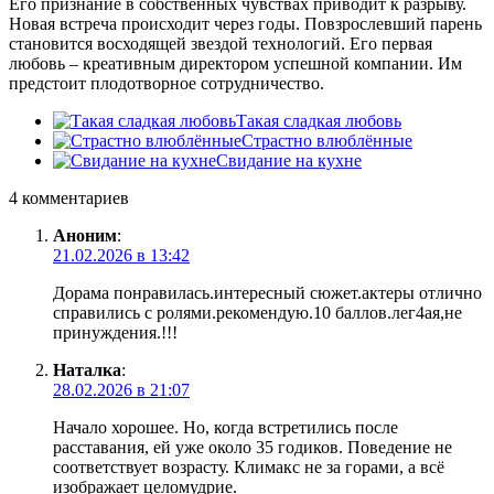
Его признание в собственных чувствах приводит к разрыву.
Новая встреча происходит через годы. Повзрослевший парень
становится восходящей звездой технологий. Его первая
любовь – креативным директором успешной компании. Им
предстоит плодотворное сотрудничество.
Такая сладкая любовь
Страстно влюблённые
Свидание на кухне
4 комментариев
Аноним
:
21.02.2026 в 13:42
Дорама понравилась.интересный сюжет.актеры отлично
справились с ролями.рекомендую.10 баллов.лег4ая,не
принуждения.!!!
Наталка
:
28.02.2026 в 21:07
Начало хорошее. Но, когда встретились после
расставания, ей уже около 35 годиков. Поведение не
соответствует возрасту. Климакс не за горами, а всё
изображает целомудрие.