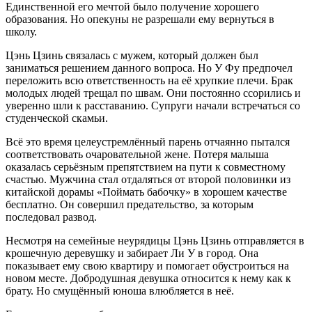
Единственной его мечтой было получение хорошего
образования. Но опекуны не разрешали ему вернуться в
школу.
Цэнь Цзинь связалась с мужем, который должен был
заниматься решением данного вопроса. Но У Фу предпочел
переложить всю ответственность на её хрупкие плечи. Брак
молодых людей трещал по швам. Они постоянно ссорились и
уверенно шли к расставанию. Супруги начали встречаться со
студенческой скамьи.
Всё это время целеустремлённый парень отчаянно пытался
соответствовать очаровательной жене. Потеря малыша
оказалась серьёзным препятствием на пути к совместному
счастью. Мужчина стал отдаляться от второй половинки из
китайской дорамы «Поймать бабочку» в хорошем качестве
бесплатно. Он совершил предательство, за которым
последовал развод.
Несмотря на семейные неурядицы Цэнь Цзинь отправляется в
крошечную деревушку и забирает Ли У в город. Она
показывает ему свою квартиру и помогает обустроиться на
новом месте. Добродушная девушка относится к нему как к
брату. Но смущённый юноша влюбляется в неё.