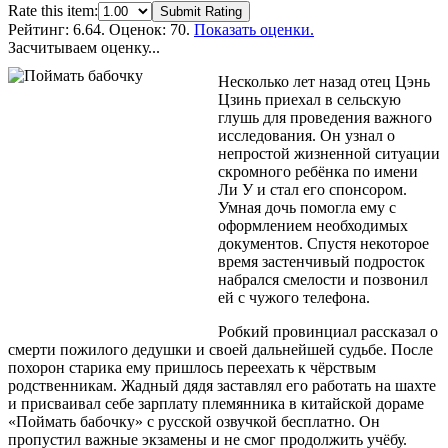
Rate this item:
Submit Rating
Рейтинг:
6.64
. Оценок: 70.
Показать оценки.
Засчитываем оценку...
Несколько лет назад отец Цэнь
Цзинь приехал в сельскую
глушь для проведения важного
исследования. Он узнал о
непростой жизненной ситуации
скромного ребёнка по имени
Ли У и стал его спонсором.
Умная дочь помогла ему с
оформлением необходимых
документов. Спустя некоторое
время застенчивый подросток
набрался смелости и позвонил
ей с чужого телефона.
Робкий провинциал рассказал о
смерти пожилого дедушки и своей дальнейшей судьбе. После
похорон старика ему пришлось переехать к чёрствым
родственникам. Жадный дядя заставлял его работать на шахте
и присваивал себе зарплату племянника в китайской дораме
«Поймать бабочку» с русской озвучкой бесплатно. Он
пропустил важные экзамены и не смог продолжить учёбу.