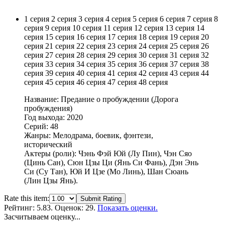
1 серия
2 серия
3 серия
4 серия
5 серия
6 серия
7 серия
8
серия
9 серия
10 серия
11 серия
12 серия
13 серия
14
серия
15 серия
16 серия
17 серия
18 серия
19 серия
20
серия
21 серия
22 серия
23 серия
24 серия
25 серия
26
серия
27 серия
28 серия
29 серия
30 серия
31 серия
32
серия
33 серия
34 серия
35 серия
36 серия
37 серия
38
серия
39 серия
40 серия
41 серия
42 серия
43 серия
44
серия
45 серия
46 серия
47 серия
48 серия
Название: Предание о пробуждении (Дорога
пробуждения)
Год выхода: 2020
Серий: 48
Жанры: Мелодрама, боевик, фэнтези,
исторический
Актеры (роли): Чэнь Фэй Юй (Лу Пин), Чэн Сяо
(Цинь Сан), Сюн Цзы Ци (Янь Си Фань), Дэн Энь
Си (Су Тан), Юй И Цзе (Мо Линь), Шан Сюань
(Лин Цзы Янь).
Rate this item:
Submit Rating
Рейтинг:
5.83
. Оценок: 29.
Показать оценки.
Засчитываем оценку...