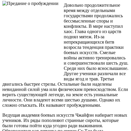
Довольно продолжительное
время между отдельными
государствами продолжались
бессмысленные споры и
конфликты. В мире наступил
хаос. Глава одного из царств
поднял мятеж. Из-за
непрекращающихся битв
возросла тенденция практики
боевых искусств. Смелые
войны активно тренировались
и совершенствовали шесть душ.
Среди них было яснослышание.
Другие ученики различали все
виды ягод и трав. Третьи
двигались быстрее стрелы. Остальные были наделены
невиданной силой ума или физическим превосходством. Если
верить существующей легенде, на земле есть уникальные
личности. Они владеют всеми шестью душами. Однако их
сложно отыскать. Их называют пробужденными.
Ведущая академия боевых искусств Чжайфэн набирает новых
учеников. Их ряды пополняют странные сироты, которые
были готовы пойти куда угодно ради выживания.
Обворожительная девушка по имени Су Тан была