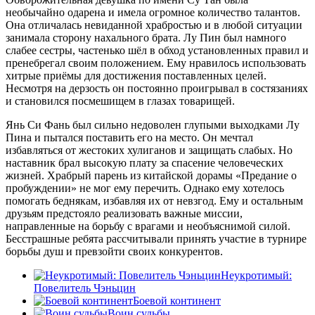
необычайно одарена и имела огромное количество талантов.
Она отличалась невиданной храбростью и в любой ситуации
занимала сторону нахального брата. Лу Пин был намного
слабее сестры, частенько шёл в обход установленных правил и
пренебрегал своим положением. Ему нравилось использовать
хитрые приёмы для достижения поставленных целей.
Несмотря на дерзость он постоянно проигрывал в состязаниях
и становился посмешищем в глазах товарищей.
Янь Си Фань был сильно недоволен глупыми выходками Лу
Пина и пытался поставить его на место. Он мечтал
избавляться от жестоких хулиганов и защищать слабых. Но
наставник брал высокую плату за спасение человеческих
жизней. Храбрый парень из китайской дорамы «Предание о
пробуждении» не мог ему перечить. Однако ему хотелось
помогать беднякам, избавляя их от невзгод. Ему и остальным
друзьям предстояло реализовать важные миссии,
направленные на борьбу с врагами и необъяснимой силой.
Бесстрашные ребята рассчитывали принять участие в турнире
борьбы душ и превзойти своих конкурентов.
Неукротимый:
Повелитель Чэньцин
Боевой континент
Воин судьбы