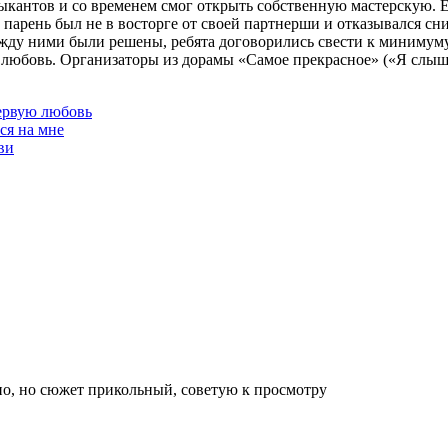
зыкантов и со временем смог открыть собственную мастерскую. 
арень был не в восторге от своей партнерши и отказывался сни
ежду ними были решены, ребята договорились свести к минимум
 любовь. Организаторы из дорамы «Самое прекрасное» («Я слышу
ервую любовь
ся на мне
ви
вно, но сюжет прикольный, советую к просмотру