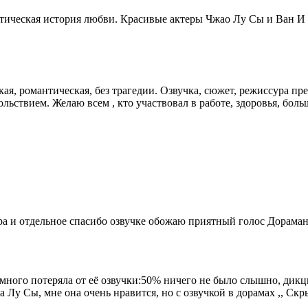
антическая история любви. Красивые актеры Чжао Лу Сы и Ван И
ая, романтическая, без трагедии. Озвучка, сюжет, режиссура пре
льствием. Желаю всем , кто участвовал в работе, здоровья, бо
ра и отдельное спасибо озвучке обожаю приятный голос Дорама
много потеряла от её озвучки:50% ничего не было слышно, дикция
а Лу Сы, мне она очень нравится, но с озвучкой в дорамах ,, Скры