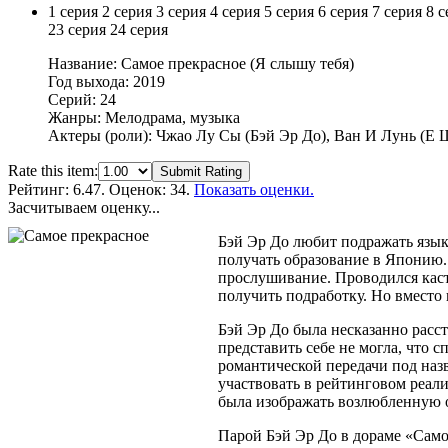
1 серия
2 серия
3 серия
4 серия
5 серия
6 серия
7 серия
8 с
23 серия
24 серия
Название: Самое прекрасное (Я слышу тебя)
Год выхода: 2019
Серий: 24
Жанры: Мелодрама, музыка
Актеры (роли): Чжао Лу Сы (Бэй Эр До), Ван И Лунь (Е
Rate this item:
Submit Rating
Рейтинг:
6.47
. Оценок: 34.
Показать оценки.
Засчитываем оценку...
Бэй Эр До любит подражать язык
получать образование в Японию.
прослушивание. Проводился каст
получить подработку. Но вместо
Бэй Эр До была несказанно расс
представить себе не могла, что 
романтической передачи под наз
участвовать в рейтинговом реали
была изображать возлюбленную о
Парой Бэй Эр До в дораме «Само