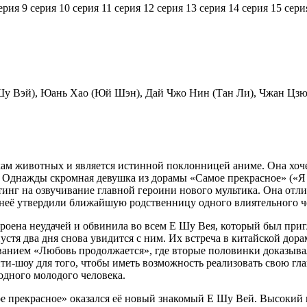
ерия
9 серия
10 серия
11 серия
12 серия
13 серия
14 серия
15 сери
 Шу Вэй), Юань Хао (Юй Шэн), Дай Чжо Нин (Тан Ли), Чжан Цз
ам животных и является истинной поклонницей аниме. Она хочет 
 Однажды скромная девушка из дорамы «Самое прекрасное» («Я с
инг на озвучивание главной героини нового мультика. Она отлич
 неё утвердили ближайшую родственницу одного влиятельного ч
троена неудачей и обвинила во всем Е Шу Вея, который был при
спустя два дня снова увидится с ним. Их встреча в китайской д
ванием «Любовь продолжается», где вторые половинки доказыва
ти-шоу для того, чтобы иметь возможность реализовать свою глав
дного молодого человека.
е прекрасное» оказался её новый знакомый Е Шу Вей. Высокий и