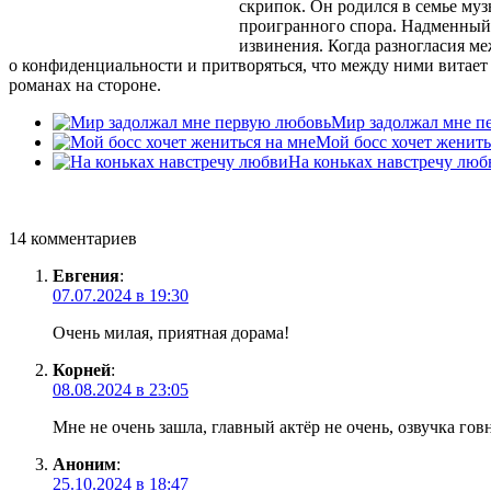
скрипок. Он родился в семье му
проигранного спора. Надменный п
извинения. Когда разногласия м
о конфиденциальности и притворяться, что между ними витает
романах на стороне.
Мир задолжал мне п
Мой босс хочет женить
На коньках навстречу люб
14 комментариев
Евгения
:
07.07.2024 в 19:30
Очень милая, приятная дорама!
Корней
:
08.08.2024 в 23:05
Мне не очень зашла, главный актёр не очень, озвучка го
Аноним
:
25.10.2024 в 18:47