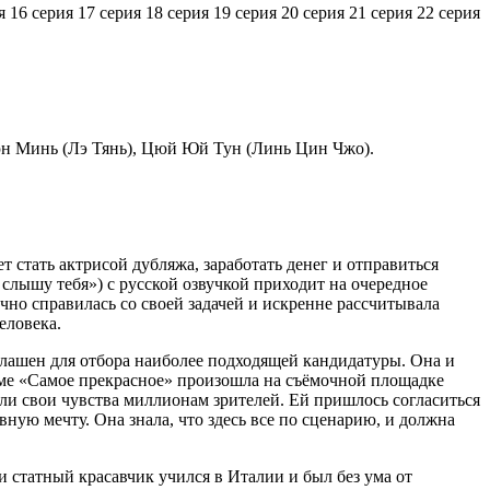
я
16 серия
17 серия
18 серия
19 серия
20 серия
21 серия
22 серия
юн Минь (Лэ Тянь), Цюй Юй Тун (Линь Цин Чжо).
стать актрисой дубляжа, заработать денег и отправиться
лышу тебя») с русской озвучкой приходит на очередное
но справилась со своей задачей и искренне рассчитывала
еловека.
глашен для отбора наиболее подходящей кандидатуры. Она и
ораме «Самое прекрасное» произошла на съёмочной площадке
ли свои чувства миллионам зрителей. Ей пришлось согласиться
ную мечту. Она знала, что здесь все по сценарию, и должна
 статный красавчик учился в Италии и был без ума от