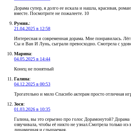
Дорама супер, я долго ее искала и нашла, красивая, ром
вместе. Посмотрите не пожалеете. 10
Румия.
:
21.04.2025 в 12:58
Интересная и современная дорама. Мне понравилась. Лёгк
Сы и Ван И Лунь, сыграли превосходно. Смотрела с удово
Марина
:
04.05.2025 в 14:44
Конец не понятный
Галина
:
04.12.2025 в 00:53
Трогательно и мило Спасибо актерам просто отличная иг
Зося
:
01.03.2026 в 10:35
Галина, вы это серьезно про голос Дорамонутой? Дорама 
озвучивала, чтобы её никто не узнал.Смотрела только из-з
динамичная и слышаемая.