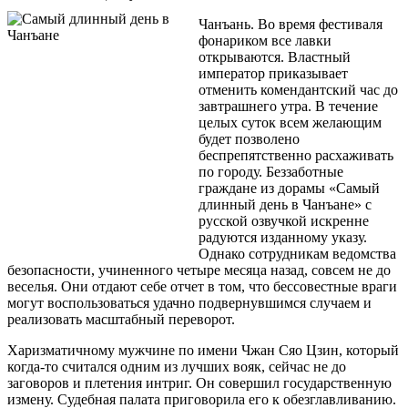
Чанъань. Во время фестиваля
фонариком все лавки
открываются. Властный
император приказывает
отменить комендантский час до
завтрашнего утра. В течение
целых суток всем желающим
будет позволено
беспрепятственно расхаживать
по городу. Беззаботные
граждане из дорамы «Самый
длинный день в Чанъане» с
русской озвучкой искренне
радуются изданному указу.
Однако сотрудникам ведомства
безопасности, учиненного четыре месяца назад, совсем не до
веселья. Они отдают себе отчет в том, что бессовестные враги
могут воспользоваться удачно подвернувшимся случаем и
реализовать масштабный переворот.
Харизматичному мужчине по имени Чжан Сяо Цзин, который
когда-то считался одним из лучших вояк, сейчас не до
заговоров и плетения интриг. Он совершил государственную
измену. Судебная палата приговорила его к обезглавливанию.