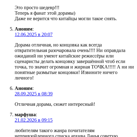
Это просто шедевр!!!
Теперь я фанат этой дорамы)
Даже не верится что китайцы могли такое снять.
Аноним
:
12.06.2025 в 20:07
Дорама отличная, но концовка как всегда
отвратительная разочаровала очень!!!! Ни оправдала
ожиданий ни умеют китайские режиссёры или
сценаристы делать концовку завершённой чтоб если
точка, то значит огромная и жирная ТОЧКА!!!!! А ни ни
понятные размытые концовки! Извините ничего
личного!
Аноним
:
28.09.2025 в 08:39
Отличная дорама, сюжет интересный!
марфуша
:
21.02.2026 в 09:15
любителям такого жанра почитателям
непривзойденного списка архива Ланья советую