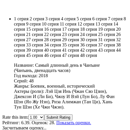
1 серия
2 серия
3 серия
4 серия
5 серия
6 серия
7 серия
8
серия
9 серия
10 серия
11 серия
12 серия
13 серия
14
серия
15 серия
16 серия
17 серия
18 серия
19 серия
20
серия
21 серия
22 серия
23 серия
24 серия
25 серия
26
серия
27 серия
28 серия
29 серия
30 серия
31 серия
32
серия
33 серия
34 серия
35 серия
36 серия
37 серия
38
серия
39 серия
40 серия
41 серия
42 серия
43 серия
44
серия
45 серия
46 серия
47 серия
48 серия
Название: Самый длинный день в Чанъане
(Чанъань, двенадцать часов)
Год выхода: 2018
Серий: 48
Жанры: Боевик, военный, исторический
Актеры (роли): Лэй Цзя Инь (Чжан Сяо Цзин),
Джексон И (Ли Би), Чжоу И Вэй (Лун Бо), Лу Фан
Шэн (Яо Жу Нэн), Риза Алимжан (Тан Ци), Хань
Тун Шэн (Хе Чжи Чжэн).
Rate this item:
Submit Rating
Рейтинг:
6.39
. Оценок: 28.
Показать оценки.
Засчитываем оценку...