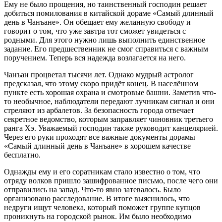
Ему не было прощения, но таинственный господин решает
добиться помилования в китайской дораме «Самый длинный
день в Чанъане». Он обещает ему желанную свободу и
говорит о том, что уже завтра тот сможет увидеться с
родными. Для этого нужно лишь выполнить единственное
задание. Его предшественник не смог справиться с важным
поручением. Теперь вся надежда возлагается на него.
Чанъан процветал тысячи лет. Однако мудрый астролог
предсказал, что этому скоро придёт конец. В населённом
пункте есть хорошая охрана и смотровые башни. Заметив что-
то необычное, наблюдатели передают лучникам сигнал и они
стреляют из арбалетов. За безопасность города отвечает
секретное ведомство, которым заправляет чиновник третьего
ранга Хэ. Уважаемый господин также руководит канцелярией.
Через его руки проходят все важные документы дорамы
«Самый длинный день в Чанъане» в хорошем качестве
бесплатно.
Однажды ему и его соратникам стало известно о том, что
отряду волков пришло зашифрованное письмо, после чего они
отправились на запад. Что-то явно затевалось. Было
организовано расследование. В итоге выяснилось, что
недруги ищут человека, который поможет группе купцов
проникнуть на городской рынок. Им было необходимо