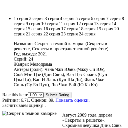
1 серия
2 серия
3 серия
4 серия
5 серия
6 серия
7 серия
8
серия
9 серия
10 серия
11 серия
12 серия
13 серия
14
серия
15 серия
16 серия
17 серия
18 серия
19 серия
20
серия
21 серия
22 серия
23 серия
24 серия
Название: Секрет в темной каморке (Секреты в
решетке, Секреты в пространственной решётке)
Год выхода: 2021
Серий: 24
Жанры: Мелодрама
Актеры (роли): Чэнь Чжэ Юань (Чжоу Си Юэ),
Сюй Мэн Цзе (Дин Сянь), Ван Цзэ Сюань (Сун
Цзы Ци), Ван И Лань (Кун Ша Ди), Фань Чжи
Синь (Су Бо Цун), Лю Чжи Вэй (Ю Кэ Кэ).
Rate this item:
Submit Rating
Рейтинг:
6.71
. Оценок: 89.
Показать оценки.
Засчитываем оценку...
Август 2009 года, дорама
«Секреты в решетке».
Скромная девушка Динь Сянь