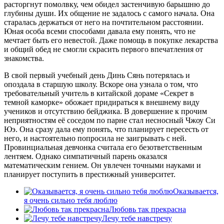
расторгнут помолвку, чем обидел застенчивую барышню до
глубины души. Их общение не задалось с самого начала. Она
старалась держаться от него на почтительном расстоянии.
Юная особа всеми способами давала ему понять, что не
мечтает быть его невестой. Даже помощь в покупке лекарства
и общий обед не смогли скрасить первого впечатления от
знакомства.
В свой первый учебный день Динь Сянь потерялась и
опоздала в старшую школу. Вскоре она узнала о том, что
требовательный учитель в китайской дораме «Секрет в
темной каморке» обожает придираться к внешнему виду
учеников и отсутствию бейджика. В довершение к прочим
неприятностям её соседом по парне стал несносный Чжоу Си
Юэ. Она сразу дала ему понять, что планирует пересесть от
него, и настоятельно попросила не заигрывать с ней.
Провинциальная девчонка считала его безответственным
лентяем. Однако симпатичный парень оказался
математическим гением. Он увлечен точными науками и
планирует поступить в престижный университет.
Оказывается,
я очень сильно тебя люблю
Любовь так прекрасна
Лечу тебе навстречу