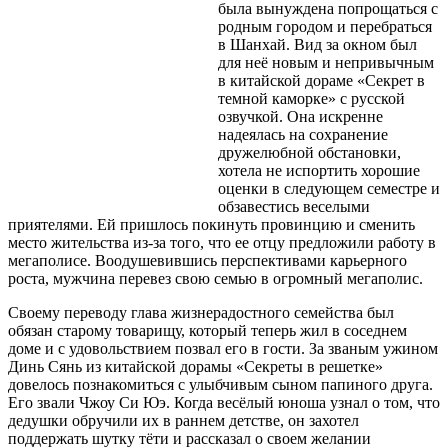
была вынуждена попрощаться с
родным городом и перебраться
в Шанхай. Вид за окном был
для неё новым и непривычным
в китайской дораме «Секрет в
темной каморке» с русской
озвучкой. Она искренне
надеялась на сохранение
дружелюбной обстановки,
хотела не испортить хорошие
оценки в следующем семестре и
обзавестись веселыми
приятелями. Ей пришлось покинуть провинцию и сменить
место жительства из-за того, что ее отцу предложили работу в
мегаполисе. Воодушевившись перспективами карьерного
роста, мужчина перевез свою семью в огромный мегаполис.
Своему переводу глава жизнерадостного семейства был
обязан старому товарищу, который теперь жил в соседнем
доме и с удовольствием позвал его в гости. За званым ужином
Динь Сянь из китайской дорамы «Секреты в решетке»
довелось познакомиться с улыбчивым сыном папиного друга.
Его звали Чжоу Си Юэ. Когда весёлый юноша узнал о том, что
дедушки обручили их в раннем детстве, он захотел
поддержать шутку тёти и рассказал о своем желании