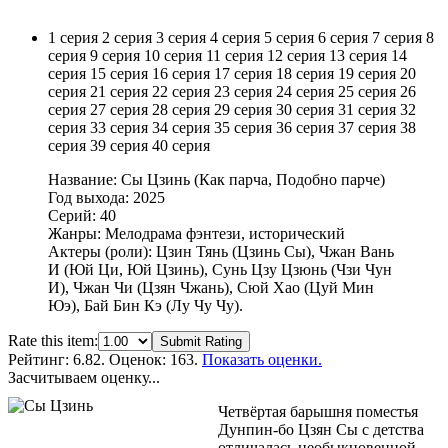
1 серия
2 серия
3 серия
4 серия
5 серия
6 серия
7 серия
8
серия
9 серия
10 серия
11 серия
12 серия
13 серия
14
серия
15 серия
16 серия
17 серия
18 серия
19 серия
20
серия
21 серия
22 серия
23 серия
24 серия
25 серия
26
серия
27 серия
28 серия
29 серия
30 серия
31 серия
32
серия
33 серия
34 серия
35 серия
36 серия
37 серия
38
серия
39 серия
40 серия
Название: Сы Цзинь (Как парча, Подобно парче)
Год выхода: 2025
Серий: 40
Жанры: Мелодрама фэнтези, исторический
Актеры (роли): Цзин Тянь (Цзинь Сы), Чжан Вань
И (Юй Ци, Юй Цзинь), Сунь Цзу Цзюнь (Чзи Чун
И), Чжан Чи (Цзян Чжань), Сюй Хао (Цуй Мин
Юэ), Бай Бин Кэ (Лу Чу Чу).
Rate this item:
Submit Rating
Рейтинг:
6.82
. Оценок: 163.
Показать оценки.
Засчитываем оценку...
Четвёртая барышня поместья
Дунпин-бо Цзян Сы с детства
отличалась необыкновенной