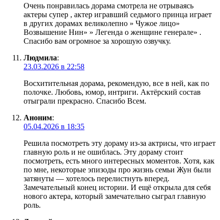
Очень понравилась дорама смотрела не отрываясь
актеры супер , актер игравший седьмого принца играет
в других дорамах великолепно » Чужое лицо»
Возвышение Нин» » Легенда о женщине генерале» .
Спасибо вам огромное за хорошую озвучку.
Людмила
:
23.03.2026 в 22:58
Восхитительная дорама, рекомендую, все в ней, как по
полочке. Любовь, юмор, интриги. Актёрский состав
отыграли прекрасно. Спасибо Всем.
Аноним
:
05.04.2026 в 18:35
Решила посмотреть эту дораму из-за актрисы, что играет
главную роль и не ошиблась. Эту дораму стоит
посмотреть, есть много интересных моментов. Хотя, как
по мне, некоторые эпизоды про жизнь семьи Жун были
затянуты — хотелось перелистнуть вперед.
Замечательный конец истории. И ещё открыла для себя
нового актера, который замечательно сыграл главную
роль.