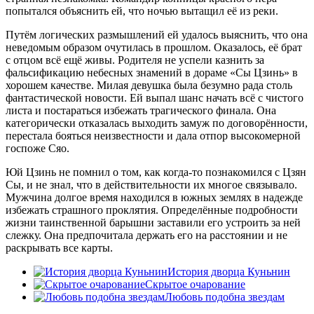
попытался объяснить ей, что ночью вытащил её из реки.
Путём логических размышлений ей удалось выяснить, что она
неведомым образом очутилась в прошлом. Оказалось, её брат
с отцом всё ещё живы. Родителя не успели казнить за
фальсификацию небесных знамений в дораме «Сы Цзинь» в
хорошем качестве. Милая девушка была безумно рада столь
фантастической новости. Ей выпал шанс начать всё с чистого
листа и постараться избежать трагического финала. Она
категорически отказалась выходить замуж по договорённости,
перестала бояться неизвестности и дала отпор высокомерной
госпоже Сяо.
Юй Цзинь не помнил о том, как когда-то познакомился с Цзян
Сы, и не знал, что в действительности их многое связывало.
Мужчина долгое время находился в южных землях в надежде
избежать страшного проклятия. Определённые подробности
жизни таинственной барышни заставили его устроить за ней
слежку. Она предпочитала держать его на расстоянии и не
раскрывать все карты.
История дворца Куньнин
Скрытое очарование
Любовь подобна звездам