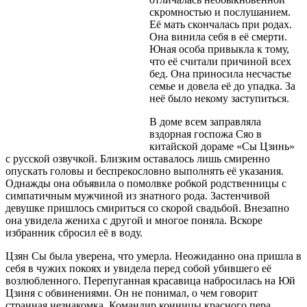
скромностью и послушанием.
Её мать скончалась при родах.
Она винила себя в её смерти.
Юная особа привыкла к тому,
что её считали причиной всех
бед. Она приносила несчастье
семье и довела её до упадка. За
неё было некому заступиться.
В доме всем заправляла
вздорная госпожа Сяо в
китайской дораме «Сы Цзинь»
с русской озвучкой. Близким оставалось лишь смиренно
опускать головы и беспрекословно выполнять её указания.
Однажды она объявила о помолвке робкой родственницы с
симпатичным мужчиной из знатного рода. Застенчивой
девушке пришлось смириться со скорой свадьбой. Внезапно
она увидела жениха с другой и многое поняла. Вскоре
избранник сбросил её в воду.
Цзян Сы была уверена, что умерла. Неожиданно она пришла в
себя в чужих покоях и увидела перед собой убившего её
возлюбленного. Перепуганная красавица набросилась на Юй
Цзиня с обвинениями. Он не понимал, о чем говорит
странная незнакомка. Командир конницы красного пера