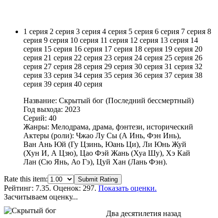
1 серия
2 серия
3 серия
4 серия
5 серия
6 серия
7 серия
8
серия
9 серия
10 серия
11 серия
12 серия
13 серия
14
серия
15 серия
16 серия
17 серия
18 серия
19 серия
20
серия
21 серия
22 серия
23 серия
24 серия
25 серия
26
серия
27 серия
28 серия
29 серия
30 серия
31 серия
32
серия
33 серия
34 серия
35 серия
36 серия
37 серия
38
серия
39 серия
40 серия
Название: Скрытый бог (Последний бессмертный)
Год выхода: 2023
Серий: 40
Жанры: Мелодрама, драма, фэнтези, исторический
Актеры (роли): Чжао Лу Сы (А Инь, Фэн Инь),
Ван Ань Юй (Гу Цзинь, Юань Ци), Ли Юнь Жуй
(Хун И, А Цзю), Цао Фэй Жань (Хуа Шу), Хэ Кай
Лан (Сю Янь, Ао Гэ), Цуй Хан (Лань Фэн).
Rate this item:
Submit Rating
Рейтинг:
7.35
. Оценок: 297.
Показать оценки.
Засчитываем оценку...
Два десятилетия назад