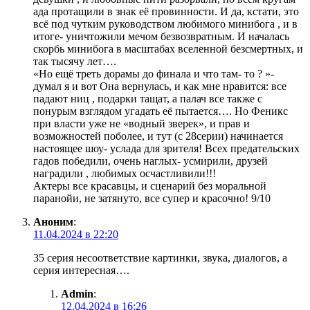
ада протащили в знак её провинности. И да, кстати, это
всё под чутким руководством любимого минибога , и в
итоге- уничтожили мечом безвозвратным. И началась
скорбь минибога в масштабах вселенной безсмертных, и
так тысячу лет….
«Но ещё треть дорамы до финала и что там- то ? »-
думал я и вот Она вернулась, и как мне нравится: все
падают ниц , подарки тащат, а палач все также с
понурым взглядом угадать её пытается…. Но Феникс
при власти уже не «водный зверек», и прав и
возможностей поболее, и тут (с 28серии) начинается
настоящее шоу- услада для зрителя! Всех предательских
гадов победили, очень наглых- усмирили, друзей
наградили , любимых осчастливили!!!
Актеры все красавцы, и сценарий без моральной
паранойи, не затянуто, все супер и красочно! 9/10
Аноним
:
11.04.2024 в 22:20
35 серия несоответствие картинки, звука, диалогов, а
серия интересная….
Admin
:
12.04.2024 в 16:26