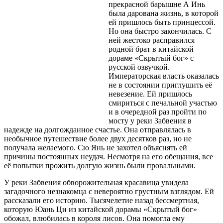
прекрасной барышне А Инь
была дарована жизнь, в которой
ей пришлось быть принцессой.
Но она быстро закончилась. С
ней жестоко расправился
родной брат в китайской
дораме «Скрытый бог» с
русской озвучкой.
Императорская власть оказалась
не в состоянии приглушить её
невезение. Ей пришлось
смириться с печальной участью
и в очередной раз пройти по
мосту у реки Забвения в
надежде на долгожданное счастье. Она отправлялась в
необычное путешествие более двух десятков раз, но не
получала желаемого. Сю Янь не захотел объяснять ей
причины постоянных неудач. Несмотря на его обещания, все
её попытки прожить долгую жизнь были провальными.
У реки Забвения обворожительная красавица увидела
загадочного незнакомца с невероятно грустным взглядом. Ей
рассказали его историю. Тысячелетие назад бессмертная,
которую Юань Ци из китайской дорамы «Скрытый бог»
обожал, влюбилась в короля лисов. Она помогла ему