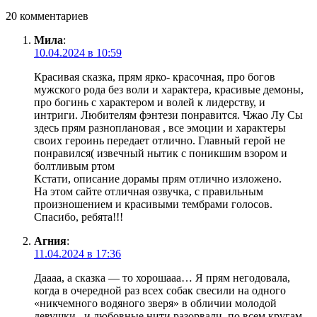
20 комментариев
Мила
:
10.04.2024 в 10:59
Красивая сказка, прям ярко- красочная, про богов
мужского рода без воли и характера, красивые демоны,
про богинь с характером и волей к лидерству, и
интриги. Любителям фэнтези понравится. Чжао Лу Сы
здесь прям разноплановая , все эмоции и характеры
своих героинь передает отлично. Главный герой не
понравился( извечный нытик с поникшим взором и
болтливым ртом
Кстати, описание дорамы прям отлично изложено.
На этом сайте отличная озвучка, с правильным
произношением и красивыми тембрами голосов.
Спасибо, ребята!!!
Агния
:
11.04.2024 в 17:36
Даааа, а сказка — то хорошааа… Я прям негодовала,
когда в очередной раз всех собак свесили на одного
«никчемного водяного зверя» в обличии молодой
девушки , и любовные нити разорвали, по всем кругам