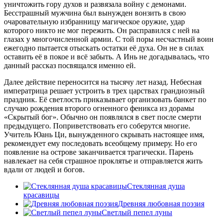
уничтожить гору духов и развязала войну с демонами.
Бесстрашный мужчина был вынужден вонзить в свою
очаровательную избранницу магическое оружие, удар
которого никто не мог пережить. Он расправился с ней на
глазах у многочисленной армии. С той поры несчастный воин
ежегодно пытается отыскать остатки её духа. Он не в силах
оставить её в покое и всё забыть. А Инь не догадывалась, что
данный рассказ посвящался именно ей.
Далее действие переносится на тысячу лет назад. Небесная
императрица решает устроить в трех царствах грандиозный
праздник. Её светлость приказывает организовать банкет по
случаю рождения второго огненного феникса из дорамы
«Скрытый бог». Обычно он появлялся в свет после смерти
предыдущего. Поприветствовать его соберутся многие.
Учитель Юань Ци, вынужденного скрывать настоящее имя,
рекомендует ему последовать всеобщему примеру. Но его
появление на острове заканчивается трагически. Парень
навлекает на себя страшное проклятье и отправляется жить
вдали от людей и богов.
Стеклянная душа
красавицы
Древняя любовная поэзия
Светлый пепел луны