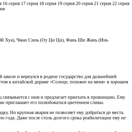
я
16 серия
17 серия
18 серия
19 серия
20 серия
21 серия
22 серия
рия
Юй Хуа), Чжао Синь (Оу Ци Ци), Фань Ши Жань (Инь
 школе и вернулся в родное государство для дальнейшей
том в китайской дораме «Солнце, похожее на меня» в хорошем
связывается с ним и предлагает приехать в провинцию. Ему
уан приглашает его полюбоваться цветением сливы.
ку. Но крупная авария не позволяет ему добраться до места.
о года. Даже после столь долгого срока реабилитации ему не