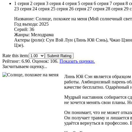
1 серия
2 серия
3 серия
4 серия
5 серия
6 серия
7 серия
8 с
23 серия
24 серия
25 серия
26 серия
27 серия
28 серия
29 
Название: Солнце, похожее на меня (Мой солнечный свет
Год выхода: 2025
Серий: 36
Жанры: Мелодрама
Актеры (роли): Сун Вэй Лун (Линь Юй Сэнь), Чжао Цзин
Цзе).
Rate this item:
Submit Rating
Рейтинг:
6.90
. Оценок: 106.
Показать оценки.
Засчитываем оценку...
Линь Юй Сэн является образцом 
работы. Амбициозный парень обл
качестве бесплатно. Одарённый 
Мудрый наставник собирается сд
не хочется менять свои планы. Н
Он понимает, что не может отказ
Он получает травму и лишается в
удаётся вернуться в профессию. 