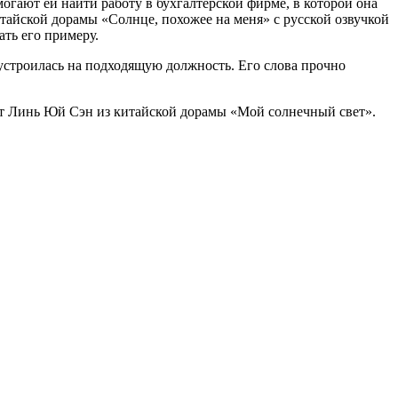
могают ей найти работу в бухгалтерской фирме, в которой она
тайской дорамы «Солнце, похожее на меня» с русской озвучкой
ть его примеру.
устроилась на подходящую должность. Его слова прочно
ет Линь Юй Сэн из китайской дорамы «Мой солнечный свет».