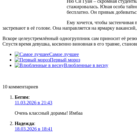
Ню Си Гуан – скромная студентка
стажировалась. Юная особа тайн
бесплатно. Он привык добиваться
Ему хочется, чтобы застенчивая
застревают в её голове. Она направляется на ярмарку вакансий
Вскоре целеустремлённый одногруппник сам приносит её резю
Спустя время девушка, косвенно виновная в его травме, станов
Самое лучшее
Первый мороз
Влюбленные в весну
10 комментариев
Бегим
:
11.03.2026 в 21:43
Очень классный дорамы! Имбаа
Надежда
:
18.03.2026 в 18:41