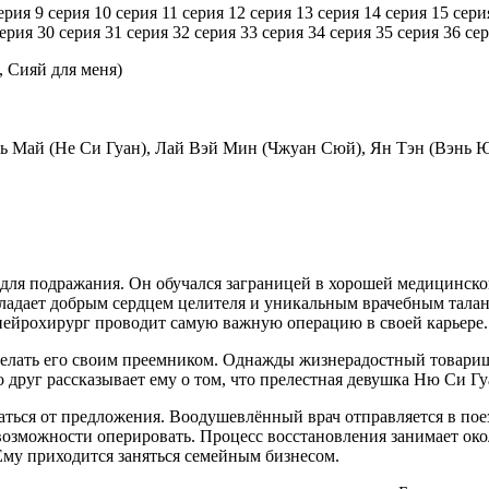
ерия
9 серия
10 серия
11 серия
12 серия
13 серия
14 серия
15 сери
серия
30 серия
31 серия
32 серия
33 серия
34 серия
35 серия
36 се
, Сияй для меня)
ь Май (Не Си Гуан), Лай Вэй Мин (Чжуан Сюй), Ян Тэн (Вэнь 
для подражания. Он обучался заграницей в хорошей медицинской
адает добрым сердцем целителя и уникальным врачебным талан
нейрохирург проводит самую важную операцию в своей карьере.
елать его своим преемником. Однажды жизнерадостный товарищ 
о друг рассказывает ему о том, что прелестная девушка Ню Си Г
аться от предложения. Воодушевлённый врач отправляется в поезд
озможности оперировать. Процесс восстановления занимает окол
Ему приходится заняться семейным бизнесом.