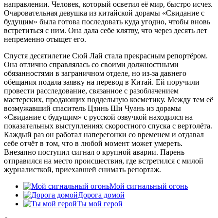
направлении. Человек, который осветил её мир, быстро исчез.
Очаровательная девушка из китайской дорамы «Свидание с
будущим» была готова последовать куда угодно, чтобы вновь
встретиться с ним. Она дала себе клятву, что через десять лет
непременно отыщет его.
Спустя десятилетие Сюй Лай стала прекрасным репортёром.
Она отлично справлялась со своими должностными
обязанностями в заграничном отделе, но из-за давнего
обещания подала заявку на перевод в Китай. Ей поручили
провести расследование, связанное с разоблачением
мастерских, продающих поддельную косметику. Между тем её
возмужавший спаситель Цзинь Ши Чуань из дорамы
«Свидание с будущим» с русской озвучкой находился на
показательных выступлениях скоростного спуска с вертолёта.
Каждый раз он работал наперегонки со временем и отдавал
себе отчёт в том, что в любой момент может умереть.
Внезапно поступил сигнал о крупной аварии. Парень
отправился на место происшествия, где встретился с милой
журналисткой, приехавшей снимать репортаж.
Мой сигнальный огонь
Дорога домой
Ты мой герой