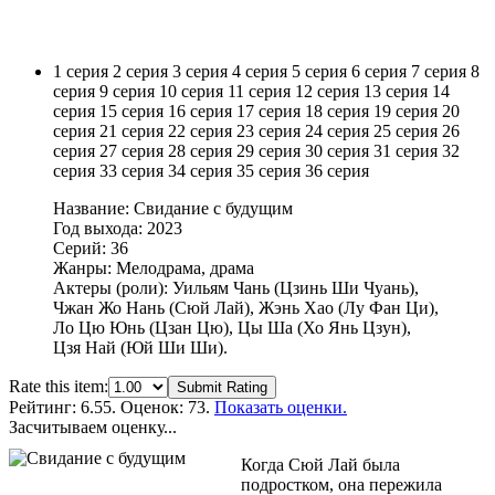
1 серия
2 серия
3 серия
4 серия
5 серия
6 серия
7 серия
8
серия
9 серия
10 серия
11 серия
12 серия
13 серия
14
серия
15 серия
16 серия
17 серия
18 серия
19 серия
20
серия
21 серия
22 серия
23 серия
24 серия
25 серия
26
серия
27 серия
28 серия
29 серия
30 серия
31 серия
32
серия
33 серия
34 серия
35 серия
36 серия
Название: Свидание с будущим
Год выхода: 2023
Серий: 36
Жанры: Мелодрама, драма
Актеры (роли): Уильям Чань (Цзинь Ши Чуань),
Чжан Жо Нань (Сюй Лай), Жэнь Хао (Лу Фан Ци),
Ло Цю Юнь (Цзан Цю), Цы Ша (Хо Янь Цзун),
Цзя Най (Юй Ши Ши).
Rate this item:
Submit Rating
Рейтинг:
6.55
. Оценок: 73.
Показать оценки.
Засчитываем оценку...
Когда Сюй Лай была
подростком, она пережила