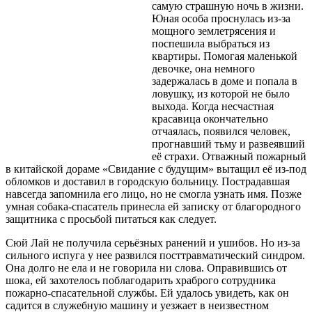
самую страшную ночь в жизни.
Юная особа проснулась из-за
мощного землетрясения и
поспешила выбраться из
квартиры. Помогая маленькой
девочке, она немного
задержалась в доме и попала в
ловушку, из которой не было
выхода. Когда несчастная
красавица окончательно
отчаялась, появился человек,
прогнавший тьму и развеявший
её страхи. Отважный пожарный
в китайской дораме «Свидание с будущим» вытащил её из-под
обломков и доставил в городскую больницу. Пострадавшая
навсегда запомнила его лицо, но не смогла узнать имя. Позже
умная собака-спасатель принесла ей записку от благородного
защитника с просьбой питаться как следует.
Сюй Лай не получила серьёзных ранений и ушибов. Но из-за
сильного испуга у нее развился посттравматический синдром.
Она долго не ела и не говорила ни слова. Оправившись от
шока, ей захотелось поблагодарить храброго сотрудника
пожарно-спасательной службы. Ей удалось увидеть, как он
садится в служебную машину и уезжает в неизвестном