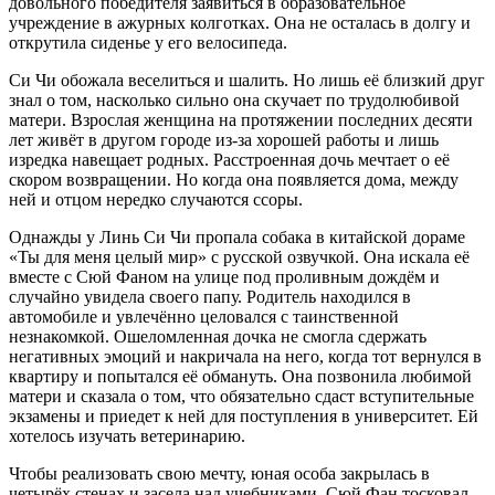
довольного победителя заявиться в образовательное
учреждение в ажурных колготках. Она не осталась в долгу и
открутила сиденье у его велосипеда.
Си Чи обожала веселиться и шалить. Но лишь её близкий друг
знал о том, насколько сильно она скучает по трудолюбивой
матери. Взрослая женщина на протяжении последних десяти
лет живёт в другом городе из-за хорошей работы и лишь
изредка навещает родных. Расстроенная дочь мечтает о её
скором возвращении. Но когда она появляется дома, между
ней и отцом нередко случаются ссоры.
Однажды у Линь Си Чи пропала собака в китайской дораме
«Ты для меня целый мир» с русской озвучкой. Она искала её
вместе с Сюй Фаном на улице под проливным дождём и
случайно увидела своего папу. Родитель находился в
автомобиле и увлечённо целовался с таинственной
незнакомкой. Ошеломленная дочка не смогла сдержать
негативных эмоций и накричала на него, когда тот вернулся в
квартиру и попытался её обмануть. Она позвонила любимой
матери и сказала о том, что обязательно сдаст вступительные
экзамены и приедет к ней для поступления в университет. Ей
хотелось изучать ветеринарию.
Чтобы реализовать свою мечту, юная особа закрылась в
четырёх стенах и засела над учебниками. Сюй Фан тосковал