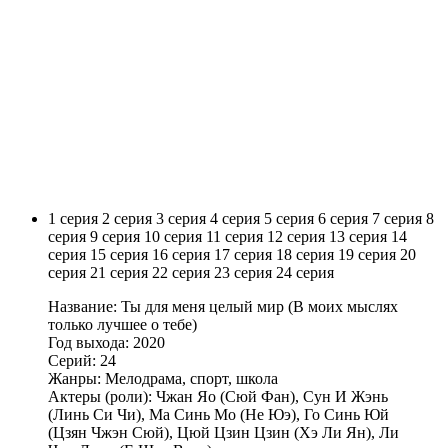
1 серия
2 серия
3 серия
4 серия
5 серия
6 серия
7 серия
8
серия
9 серия
10 серия
11 серия
12 серия
13 серия
14
серия
15 серия
16 серия
17 серия
18 серия
19 серия
20
серия
21 серия
22 серия
23 серия
24 серия
Название: Ты для меня целый мир (В моих мыслях
только лучшее о тебе)
Год выхода: 2020
Серий: 24
Жанры: Мелодрама, спорт, школа
Актеры (роли): Чжан Яо (Сюй Фан), Сун И Жэнь
(Линь Си Чи), Ма Синь Мо (Не Юэ), Го Синь Юй
(Цзян Чжэн Сюй), Цюй Цзин Цзин (Хэ Ли Ян), Ли