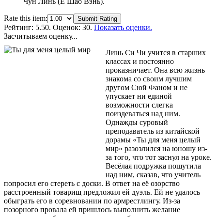
Чун Линь (Е Шао Вэнь).
Rate this item:
Submit Rating
Рейтинг:
5.50
. Оценок: 30.
Показать оценки.
Засчитываем оценку...
Линь Си Чи учится в старших
классах и постоянно
проказничает. Она всю жизнь
знакома со своим лучшим
другом Сюй Фаном и не
упускает ни единой
возможности слегка
поиздеваться над ним.
Однажды суровый
преподаватель из китайской
дорамы «Ты для меня целый
мир» разозлился на юношу из-
за того, что тот заснул на уроке.
Весёлая подружка пошутила
над ним, сказав, что учитель
попросил его стереть с доски. В ответ на её озорство
расстроенный товарищ предложил ей дуэль. Ей не удалось
обыграть его в соревновании по армрестлингу. Из-за
позорного провала ей пришлось выполнить желание