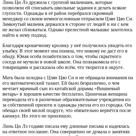
Линь Ци Лэ дружила с группой мальчишек, которые
позволяли ей списывать школьные задания и делать всякие
глупости. Однажды в её район перебрался скромный
менеджер со своим немногословным отпрыском Цзян Цяо Си.
Замкнутый мальчик держался в стороне от людей и ни с кем
не желал сближаться. Однако прелестной малышке захотелось
найти к нему подход.
Благодаря крошечному кролику у неё получилось увидеть его
улыбку. В этот момент она поняла, что никому не даст его в
обиду. Юная особа позаботилась о том, чтобы скрытного
соседа не мучили в новой школе. Она познакомила его с
товарищами и рассказала обо всём, что творится в округе.
Мать была холодна с Цзян Цяо Си и не обращала внимания на
его математический талант. Ей было безразлично, о чем
мечтает мрачный сын из китайской дорамы «Вишневый
янтарь» в хорошем качестве бесплатно. Циничная женщина
переводила его в различные образовательные учреждения из-
за собственной прихоти и однажды увезла его из городка. Он
обещал своей милой подруге, что обязательно вернётся после
каникул. Но этого не произошло.
Линь Ци Лэ годами писала ему длинные письма и надеялась
на ответное послание. Она совершенно не думала о занятиях