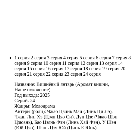
1 серия
2 серия
3 серия
4 серия
5 серия
6 серия
7 серия
8
серия
9 серия
10 серия
11 серия
12 серия
13 серия
14
серия
15 серия
16 серия
17 серия
18 серия
19 серия
20
серия
21 серия
22 серия
23 серия
24 серия
Название: Вишнёвый янтарь (Аромат вишни,
Наше поколение)
Год выхода: 2025
Серий: 24
Жанры: Мелодрама
Актеры (роли): Чжао Цзинь Май (Линь Ци Лэ),
Чжан Лин Хэ (Цзян Цяо Си), Дун Цзе (Чжао Шэн
Цзюань), Бао Цзянь Фэн (Линь Хай Фэн), У Шэн
(Юй Цяо), Шэнь Цзя Юй (Цинь Е Юнь).