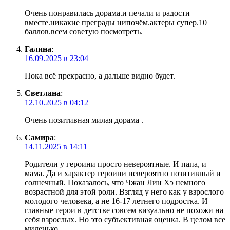
Очень понравилась дорама.и печали и радости
вместе.никакие преграды нипочём.актеры супер.10
баллов.всем советую посмотреть.
Галина
:
16.09.2025 в 23:04
Пока всё прекрасно, а дальше видно будет.
Светлана
:
12.10.2025 в 04:12
Очень позитивная милая дорама .
Самира
:
14.11.2025 в 14:11
Родители у героини просто невероятные. И папа, и
мама. Да и характер героини невероятно позитивный и
солнечный. Показалось, что Чжан Лин Хэ немного
возрастной для этой роли. Взгляд у него как у взрослого
молодого человека, а не 16-17 летнего подростка. И
главные герои в детстве совсем визуально не похожи на
себя взрослых. Но это субъективная оценка. В целом все
миленько.