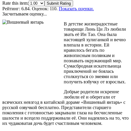
Rate this item:
Submit Rating
Рейтинг:
6.84
. Оценок: 110.
Показать оценки.
Засчитываем оценку...
В детстве жизнерадостные
товарищи Линь Ци Лэ любили
звать её Ин Тао. Она была
настоящей хулиганкой и вечно
влипала в истории. Ей
нравилось бегать по
живописным полянкам и
познавать окружающий мир.
Сумасбродная искательница
приключений не боялась
столкнуться со змеями или
получить взбучку от взрослых.
Добрые родители искренне
любили её и оберегали от
всяческих невзгод в китайской дораме «Вишневый янтарь» с
русской озвучкой бесплатно. Представители старшего
поколения с готовностью закрывали глаза на бесчисленные
шалости и всецело поддерживали её. Они надеялись на то, что
их чудаковатая дочь будет счастливым человеком.