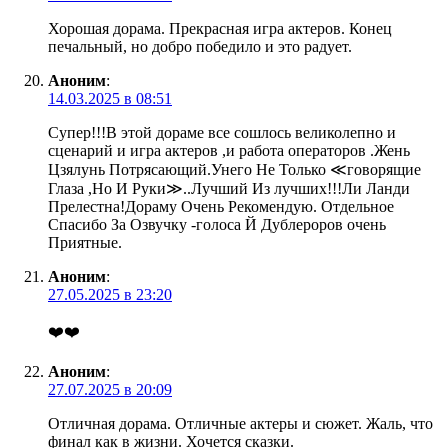
Хорошая дорама. Прекрасная игра актеров. Конец
печальный, но добро победило и это радует.
Аноним
:
14.03.2025 в 08:51
Супер!!!В этой дораме все сошлось великолепно и
сценарий и игра актеров ,и работа операторов .Жень
Цзялунь Потрясающий.Унего Не Только ≪говорящие
Глаза ,Но И Руки≫..Лучший Из лучших!!!Ли Ланди
Прелестна!Дораму Очень Рекомендую. Отдельное
Спасибо За Озвучку -голоса Й Дублероров очень
Приятные.
Аноним
:
27.05.2025 в 23:20
❤️❤️
Аноним
:
27.07.2025 в 20:09
Отличная дорама. Отличные актеры и сюжет. Жаль, что
финал как в жизни. Хочется сказки.