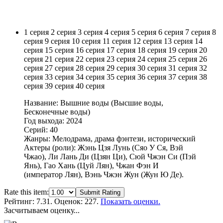
1 серия
2 серия
3 серия
4 серия
5 серия
6 серия
7 серия
8
серия
9 серия
10 серия
11 серия
12 серия
13 серия
14
серия
15 серия
16 серия
17 серия
18 серия
19 серия
20
серия
21 серия
22 серия
23 серия
24 серия
25 серия
26
серия
27 серия
28 серия
29 серия
30 серия
31 серия
32
серия
33 серия
34 серия
35 серия
36 серия
37 серия
38
серия
39 серия
40 серия
Название: Вышние воды (Высшие воды,
Бесконечные воды)
Год выхода: 2024
Серий: 40
Жанры: Мелодрама, драма фэнтези, исторический
Актеры (роли): Жэнь Цзя Лунь (Сяо У Ся, Вэй
Чжао), Ли Лань Ди (Цзян Ци), Сюй Чжэн Си (Пэй
Янь), Гао Хань (Цуй Лян), Чжан Фэн И
(император Лян), Вэнь Чжэн Жун (Жун Ю Де).
Rate this item:
Submit Rating
Рейтинг:
7.31
. Оценок: 227.
Показать оценки.
Засчитываем оценку...