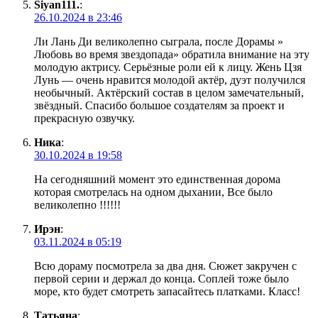
Siyan111.
:
26.10.2024 в 23:46
Ли Лань Ди великолепно сыграла, после Дорамы »
Любовь во время звездопада» обратила внимание на эту
молодую актрису. Серьёзные роли ей к лицу. Жень Цзя
Лунь — очень нравится молодой актёр, дуэт получился
необычный. Актёрский состав в целом замечательный,
звёздный. Спасибо большое создателям за проект и
прекрасную озвучку.
Ника
:
30.10.2024 в 19:58
На сегодняшний момент это единственная дорома
которая смотрелась на одном дыхании, Все было
великолепно !!!!!!
Ирэн
:
03.11.2024 в 05:19
Всю дораму посмотрела за два дня. Сюжет закручен с
первой серии и держал до конца. Соплей тоже было
море, кто будет смотреть запасайтесь платками. Класс!
Татьяна
: