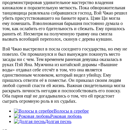
продемонстрировав удивительное мастерство владения
кинжалом и поразительную меткость. Пока обворожительная
танцовщица развлекала собравшихся господ, Вэй Чжао решил
убить присутствовавшего на банкете врага. Цзян Ци могла
ему помешать. Взволнованная барышня постоянно думала о
том, как ослабить его бдительность и сбежать. Ему пришлось
ранить её. Несмотря на полученную травму она смогла
вызвать всеобщий переполох, скинув с дерева кувшин.
Вэй Чжао выстрелил в посла соседнего государства, но ему не
повезло. Он промахнулся и был вынужден покинуть место
засады ни с чем. Тем временем раненая девушка оказалась в
руках Пэй Яна. Мужчина из китайской дорамы «Вышние
воды» отдавал себе отсчёт в том, что она является
единственным человеком, который видел убийцу. Ему
пришлось отвезти её в поместье. Он приказал своим людям
любой сценой спасти ей жизнь. Важная свидетельница могла
раскрыть личность негодяя и поспособствовать его поиску.
Оба парня ещё не догадывались о том, что ей предстоит
сыграть огромную роль в их судьбах.
Волосы в серебре
Роковая любовь
Долгая песнь