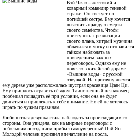
Вэй Чжао – жестокий и
коварный командир теневой
стражи. Он тоскует по
погибшей сестре. Ему хочется
выяснить правду о смерти
своего семейства. Чтобы
приступить к реализации
своего плана, хитрый мужчина
облачился в маску и отправился
тайком наблюдать за
проведением важных
переговоров. Однако ему не
повезло в китайской дораме
«Вышние воды» с русской
озвучкой. На приглянувшемся
ему дереве уже расположилась шустрая красавица Цзян Ци.
Ему пришлось отравить её ядом. Таинственный незнакомец
пообещал пощадить её при условии, если она не будет
двигаться и привлекать к себе внимание. Но ей не хотелось
играть по чужим правилам.
Любопытная девушка стала наблюдать за происходящим со
стороны. Она увидела, как на мирные переговоры с
небольшим опозданием прибыл самоуверенный Пэй Ян.
Молодой человек произвёл впечатление на посла,