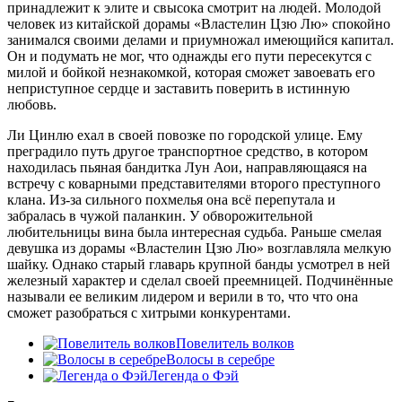
принадлежит к элите и свысока смотрит на людей. Молодой
человек из китайской дорамы «Властелин Цзю Лю» спокойно
занимался своими делами и приумножал имеющийся капитал.
Он и подумать не мог, что однажды его пути пересекутся с
милой и бойкой незнакомкой, которая сможет завоевать его
неприступное сердце и заставить поверить в истинную
любовь.
Ли Цинлю ехал в своей повозке по городской улице. Ему
преградило путь другое транспортное средство, в котором
находилась пьяная бандитка Лун Аои, направляющаяся на
встречу с коварными представителями второго преступного
клана. Из-за сильного похмелья она всё перепутала и
забралась в чужой паланкин. У обворожительной
любительницы вина была интересная судьба. Раньше смелая
девушка из дорамы «Властелин Цзю Лю» возглавляла мелкую
шайку. Однако старый главарь крупной банды усмотрел в ней
железный характер и сделал своей преемницей. Подчинённые
называли ее великим лидером и верили в то, что что она
сможет разобраться с хитрыми конкурентами.
Повелитель волков
Волосы в серебре
Легенда о Фэй