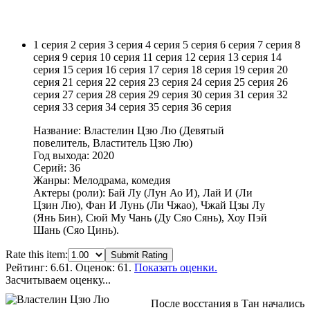
1 серия
2 серия
3 серия
4 серия
5 серия
6 серия
7 серия
8
серия
9 серия
10 серия
11 серия
12 серия
13 серия
14
серия
15 серия
16 серия
17 серия
18 серия
19 серия
20
серия
21 серия
22 серия
23 серия
24 серия
25 серия
26
серия
27 серия
28 серия
29 серия
30 серия
31 серия
32
серия
33 серия
34 серия
35 серия
36 серия
Название: Властелин Цзю Лю (Девятый
повелитель, Властитель Цзю Лю)
Год выхода: 2020
Серий: 36
Жанры: Мелодрама, комедия
Актеры (роли): Бай Лу (Лун Ао И), Лай И (Ли
Цзин Лю), Фан И Лунь (Ли Чжао), Чжай Цзы Лу
(Янь Бин), Сюй Му Чань (Ду Сяо Сянь), Хоу Пэй
Шань (Сяо Цинь).
Rate this item:
Submit Rating
Рейтинг:
6.61
. Оценок: 61.
Показать оценки.
Засчитываем оценку...
После восстания в Тан начались