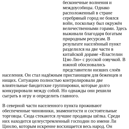
бесконечные волнения и
междоусобицы. Однако
расположенный в стране
серебряный город не боялся
войн, поскольку был окружён
величественными горами. Здесь
выживали благодаря богатым
природным ресурсам. В
результате населённый пункт
разделился на две части в
китайской дораме «Властелин
Цзю Лю» с русской озвучкой. В
южной обосновались
представители низших слоёв
населения. Он стал надёжным пристанищем для беженцев и
нищих. Ситуацию полностью контролировали две
влиятельные бандитские группировки, которые долго
конкурировали между собой. Но однажды они решили
сыграть в игру и определить главного.
В северной части населенного пункта проживают
обеспеченные чиновники, знаменитости и состоятельные
торговцы. Сюда стекаются лучшие продавцы шёлка. Среди
них находится целеустремленный господин по имени Ли
Цинлю, которым искренне восхищается весь народ. Он