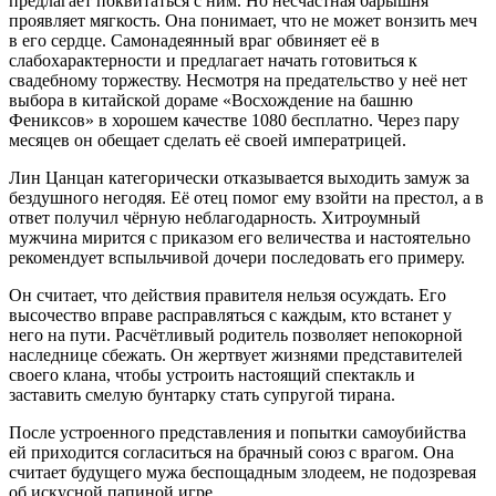
предлагает поквитаться с ним. Но несчастная барышня
проявляет мягкость. Она понимает, что не может вонзить меч
в его сердце. Самонадеянный враг обвиняет её в
слабохарактерности и предлагает начать готовиться к
свадебному торжеству. Несмотря на предательство у неё нет
выбора в китайской дораме «Восхождение на башню
Фениксов» в хорошем качестве 1080 бесплатно. Через пару
месяцев он обещает сделать её своей императрицей.
Лин Цанцан категорически отказывается выходить замуж за
бездушного негодяя. Её отец помог ему взойти на престол, а в
ответ получил чёрную неблагодарность. Хитроумный
мужчина мирится с приказом его величества и настоятельно
рекомендует вспыльчивой дочери последовать его примеру.
Он считает, что действия правителя нельзя осуждать. Его
высочество вправе расправляться с каждым, кто встанет у
него на пути. Расчётливый родитель позволяет непокорной
наследнице сбежать. Он жертвует жизнями представителей
своего клана, чтобы устроить настоящий спектакль и
заставить смелую бунтарку стать супругой тирана.
После устроенного представления и попытки самоубийства
ей приходится согласиться на брачный союз с врагом. Она
считает будущего мужа беспощадным злодеем, не подозревая
об искусной папиной игре.