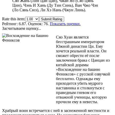
Сяо Жань (Лин Цан Цан), Чжан Яо (Сяо Цянь
Цин), Чэнь И Хань (Ду Тин Синь), Ван Чжо Чэн
(Ло Сянь Сюэ), Ли Хэ Нань (Чжун Линь).
Rate this item:
Submit Rating
Рейтинг:
6.87
. Оценок: 76.
Показать оценки.
Засчитываем оценку...
Сяо Хуан является
бесстрашным императором
Южной династии Ци. Ему
хочется реальной власти. Он
сможет обрести её после
заключения брака с Цанцан из
китайской дорамы
«Восхождение на башню
Фениксов» с русской озвучкой
бесплатно. Однажды ему
приходится убить мудрого
наставника и столкнуться с
праведным гневом его
отважной ученицы, которую
прочили ему в невесты.
Храбрый воин встречается с ней в заснеженной местности и