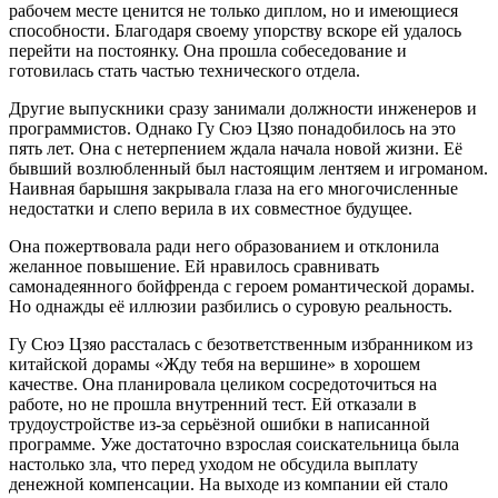
рабочем месте ценится не только диплом, но и имеющиеся
способности. Благодаря своему упорству вскоре ей удалось
перейти на постоянку. Она прошла собеседование и
готовилась стать частью технического отдела.
Другие выпускники сразу занимали должности инженеров и
программистов. Однако Гу Сюэ Цзяо понадобилось на это
пять лет. Она с нетерпением ждала начала новой жизни. Её
бывший возлюбленный был настоящим лентяем и игроманом.
Наивная барышня закрывала глаза на его многочисленные
недостатки и слепо верила в их совместное будущее.
Она пожертвовала ради него образованием и отклонила
желанное повышение. Ей нравилось сравнивать
самонадеянного бойфренда с героем романтической дорамы.
Но однажды её иллюзии разбились о суровую реальность.
Гу Сюэ Цзяо рассталась с безответственным избранником из
китайской дорамы «Жду тебя на вершине» в хорошем
качестве. Она планировала целиком сосредоточиться на
работе, но не прошла внутренний тест. Ей отказали в
трудоустройстве из-за серьёзной ошибки в написанной
программе. Уже достаточно взрослая соискательница была
настолько зла, что перед уходом не обсудила выплату
денежной компенсации. На выходе из компании ей стало