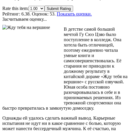
Rate this item:
Submit Rating
Рейтинг:
6.38
. Оценок: 53.
Показать оценки.
Засчитываем оценку...
В детстве самой большой
мечтой Гу Сюэ Цзяо было
поступление в колледж. Она
хотела быть отличницей,
поэтому ежедневно читала
умные книги и
самосовершенствовалась. Её
старания не приводили к
должному результату в
китайской дораме «Жду тебя на
вершине» с русской озвучкой.
Юная особа постоянно
разочаровывалась в себе и в
принимаемых решениях. Из
тревожной спортсменки она
быстро превратилась в замкнутую домоседку.
Однажды ей удалось сделать важный вывод. Карьерные
испытания не идут ни в какое сравнение с болью, которую
может нанести бессердечный мужчина. К её счастью, на