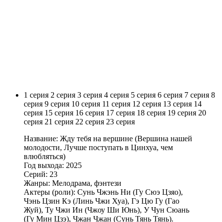
1 серия
2 серия
3 серия
4 серия
5 серия
6 серия
7 серия
8
серия
9 серия
10 серия
11 серия
12 серия
13 серия
14
серия
15 серия
16 серия
17 серия
18 серия
19 серия
20
серия
21 серия
22 серия
23 серия
Название: Жду тебя на вершине (Вершина нашей
молодости, Лучше поступать в Цинхуа, чем
влюбляться)
Год выхода: 2025
Серий: 23
Жанры: Мелодрама, фэнтези
Актеры (роли): Сунь Чжэнь Ни (Гу Сюэ Цзяо),
Чэнь Цзин Кэ (Линь Чжи Хуа), Гэ Цю Гу (Гао
Жуй), Ту Чжи Ин (Чжоу Ши Юнь), У Чун Сюань
(Гу Мин Цзэ), Чжан Чжан (Сунь Тянь Тянь).