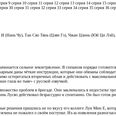
ерия
9 серия
10 серия
11 серия
12 серия
13 серия
14 серия
15 сери
серия
30 серия
31 серия
32 серия
33 серия
34 серия
35 серия
36 се
 И (Нань Чу), Тан Сяо Тянь (Цзян Гэ), Чжан Цзинь (Юй Ци Лэй
начинается сильное землетрясение. В спешном порядке готовитс
арным даны чёткие инструкции, которые они обязаны соблюдат
одимо остерегаться вторичных облав и действовать с максималь
ие глаза во тьме» с русской озвучкой.
ножество проблем в бригаде. Они заключались в недостатке тр
ь Лусяо действовал безрассудно и спонтанно. Он был готов рис
вые решения пришлись не по вкусу его коллеге Лун Мин Е, кото
жчина не пожалел о своём поступке. Из-за появления разноглас