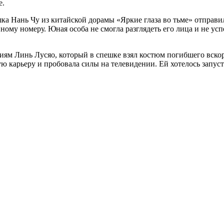
е.
а Нань Чу из китайской дорамы «Яркие глаза во тьме» отправил
ному номеру. Юная особа не смогла разглядеть его лица и не усп
иям Линь Лусяо, который в спешке взял костюм погибшего вскор
ую карьеру и пробовала силы на телевидении. Ей хотелось запус