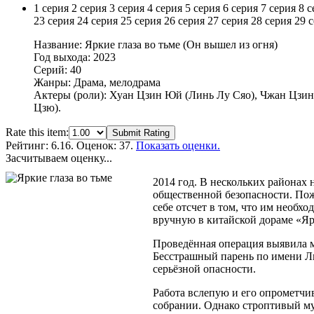
1 серия
2 серия
3 серия
4 серия
5 серия
6 серия
7 серия
8 с
23 серия
24 серия
25 серия
26 серия
27 серия
28 серия
29 
Название: Яркие глаза во тьме (Он вышел из огня)
Год выхода: 2023
Серий: 40
Жанры: Драма, мелодрама
Актеры (роли): Хуан Цзин Юй (Линь Лу Сяо), Чжан Цзин
Цзю).
Rate this item:
Submit Rating
Рейтинг:
6.16
. Оценок: 37.
Показать оценки.
Засчитываем оценку...
2014 год. В нескольких районах 
общественной безопасности. Пож
себе отсчет в том, что им необх
вручную в китайской дораме «Ярк
Проведённая операция выявила м
Бесстрашный парень по имени Лин
серьёзной опасности.
Работа вслепую и его опрометчи
собрании. Однако строптивый му