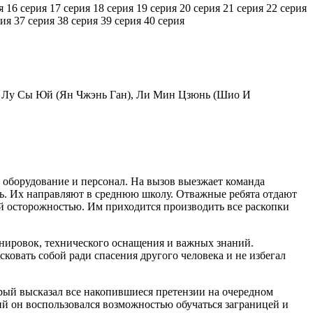
я
16 серия
17 серия
18 серия
19 серия
20 серия
21 серия
22 серия
рия
37 серия
38 серия
39 серия
40 серия
), Лу Сы Юй (Ян Чжэнь Ган), Ли Мин Цзюнь (Шио И
я оборудование и персонал. На вызов выезжает команда
ь. Их направляют в среднюю школу. Отважные ребята отдают
ной осторожностью. Им приходится производить все раскопки
енировок, технического оснащения и важных знаний.
ковать собой ради спасения другого человека и не избегал
рый высказал все накопившиеся претензии на очередном
ий он воспользовался возможностью обучаться заграницей и