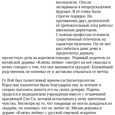
виолончели. Она не
заглядывала в непредсказуемое
будущее. В её семье были
строгие порядки. На
протяжении двух десятилетий
её требовательный отец работал
школьным директором.
Сложная профессия отложила
существенный отпечаток на
характере мужчины. Он не мог
расслабиться даже дома и
предпочитал держать
прелестную дочь на коротком поводке. Упрямый родитель из
китайской дорамы «Клятва любви» смотрел на неё свысока и
вечно говорил о том, что она занимается ерундой. Ближайший
родственник не понимал ее и заставлял отказаться от мечты.
Гу Вэй был талантливый врачом-гастроэнтерологом.
Взрослые пациентки были благодарны ему за лечение и
упорно пытались женить его на своих дочерях. Парень
трудился в медицинском учреждении вместе с отзывчивой
красавицей Гао Си, которая испытывала к нему трепетные
чувства. Несмотря на то, что товарищи не могли дождаться их
свадьбы, он понимал, что не любит её. Милая девушка в
дораме «Клятва любви» с русской озвучкой искренне