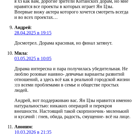
я хз как вам, дорогие зрители Китайских дорам, но мне
нравятся все проекты в которых играет Ян Цзы.
Впервые вижу актера которого хочется смотреть всегда
и во всех проектах…
Андрей
:
28.04.2025 в 19:15
Досмотрел. Дорама красивая, но финал затянут.
Мила
:
03.05.2025 в 10:05
Дорама интересна и пара получилась убедительная. Не
люблю розовые наивно- девчачьи варианты развитий
отношений, а здесь всё как в реальной городской жизни
:со всеми проблемами в семье и обществе простых
людей.
Андрей, вот поддерживаю вас. Ян Цзы нравится именно
натуральностью: никаких операций и перекроя
внешности. Настоящий такой скорпиончик- миленький
и кусачий : гнев, обида, радость, смущение- всё на лице.
Аноним
:
10.03.2026 в 21:35