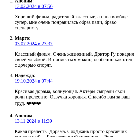
Аноним
:
13.02.2024 в 07:56
Хороший фильм, радителый классные, а папа вообще
супер, мне очень понравилась образ папи, браво
сценаристу……
Марго
:
03.07.2024 в 23:37
Классный фильм. Очень жизненный. Доктор Гу покарил
своей улыбкой. И посмеяться можно, особенно как отец
с дочерью спорят.
Надежда
:
19.10.2024 в 07:44
Красивая дорама, волнующая. Актёры сыграли свои
роли прелестно. Озвучка хорошая. Спасибо вам за ваш
труд. ❤️❤️❤️
Аноним
:
13.11.2024 в 11:39
Какая прелесть -Дорама. СяоДжань просто красавчик
уникальный… Божественный мужчина… Роль