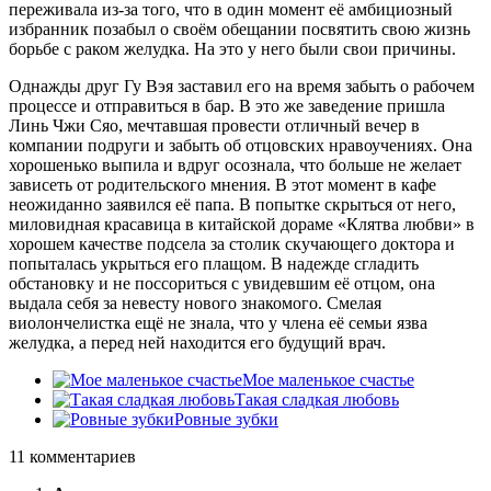
переживала из-за того, что в один момент её амбициозный
избранник позабыл о своём обещании посвятить свою жизнь
борьбе с раком желудка. На это у него были свои причины.
Однажды друг Гу Вэя заставил его на время забыть о рабочем
процессе и отправиться в бар. В это же заведение пришла
Линь Чжи Сяо, мечтавшая провести отличный вечер в
компании подруги и забыть об отцовских нравоучениях. Она
хорошенько выпила и вдруг осознала, что больше не желает
зависеть от родительского мнения. В этот момент в кафе
неожиданно заявился её папа. В попытке скрыться от него,
миловидная красавица в китайской дораме «Клятва любви» в
хорошем качестве подсела за столик скучающего доктора и
попыталась укрыться его плащом. В надежде сгладить
обстановку и не поссориться с увидевшим её отцом, она
выдала себя за невесту нового знакомого. Смелая
виолончелистка ещё не знала, что у члена её семьи язва
желудка, а перед ней находится его будущий врач.
Мое маленькое счастье
Такая сладкая любовь
Ровные зубки
11 комментариев