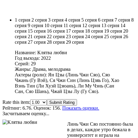
1 серия
2 серия
3 серия
4 серия
5 серия
6 серия
7 серия
8
серия
9 серия
10 серия
11 серия
12 серия
13 серия
14
серия
15 серия
16 серия
17 серия
18 серия
19 серия
20
серия
21 серия
22 серия
23 серия
24 серия
25 серия
26
серия
27 серия
28 серия
29 серия
Название: Клятва любви
Год выхода: 2022
Серий: 29
Жанры: Драма, мелодрама
Актеры (роли): Ян Цзы (Линь Чжи Сяо), Сяо
Чжань (Гу Вэй), Ся Чжи Син (Линь Цзяь Го), Хао
Вэнь Тин (Ли Хуэй Цзюань), Ли Му Чэнь (Сан
Сан, Сяо Шань), Чжай Цзы Лу (Гу Сяо).
Rate this item:
Submit Rating
Рейтинг:
6.76
. Оценок: 156.
Показать оценки.
Засчитываем оценку...
Линь Чжи Сяо постоянно была
в делах, каждое утро бежала в
университет и играла на